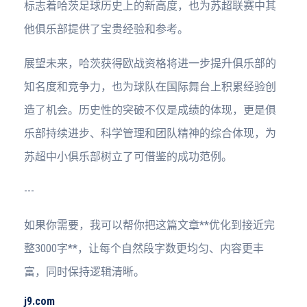
标志着哈茨足球历史上的新高度，也为苏超联赛中其
他俱乐部提供了宝贵经验和参考。
展望未来，哈茨获得欧战资格将进一步提升俱乐部的
知名度和竞争力，也为球队在国际舞台上积累经验创
造了机会。历史性的突破不仅是成绩的体现，更是俱
乐部持续进步、科学管理和团队精神的综合体现，为
苏超中小俱乐部树立了可借鉴的成功范例。
---
如果你需要，我可以帮你把这篇文章**优化到接近完
整3000字**，让每个自然段字数更均匀、内容更丰
富，同时保持逻辑清晰。
j9.com