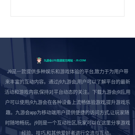
J9是一款提供多种娱乐和游戏体验的平台,致力于为用户带
来丰富的互动内容。通过j9九游会,用户可以了解平台的最新
活动和游戏内容,保持对平台动态的关注。下载九游会j9后,用
户可以使用j9九游会在各种设备上流畅体验游戏,提升游戏乐
趣。九游会app为移动端用户提供便捷的访问方式,让玩家随
时随地畅玩。j9则是一个互动社区,玩家可以在这里分享游戏
经验、技巧,和其他爱好者进行交流与互动。