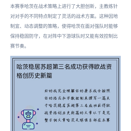
本赛季哈茨在战术策略上进行了大胆创新，主教练针
对对手的不同特点制定了灵活的战术方案。这种因地
制宜、动态调整的策略，使得哈茨在面对强队时能够
保持稳固防守，在对阵中下游球队时又能有效控制比
赛节奏。