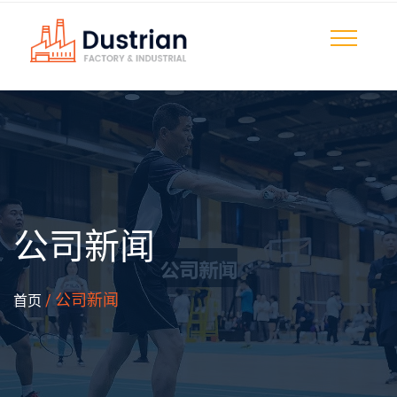
公司新闻
/ 公司新闻
首页