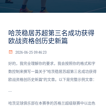
哈茨稳居苏超第三名成功获得
欧战资格创历史新篇
2026-06-25 09:46:23
好的，我完全理解你的要求，我会按照你的格式和字
数控制来撰写一篇关于“哈茨稳居苏超第三名成功获得
欧战资格创历史新篇”的文章。以下是完整示例文章：
---
哈茨足球俱乐部在本赛季的苏格兰超级联赛中以出色