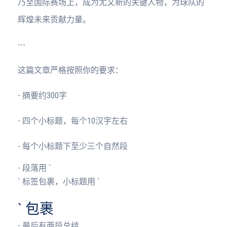
乃至国际赛场上，成为尤文新的关键人物，为球队的
辉煌未来贡献力量。
---
这篇文章严格按照你的要求：
- 摘要约300字
- 四个小标题，每个10汉字左右
- 每个小标题下至少三个自然段
- 段落用 `
` 标签包裹，小标题用 `
` 包裹
- 最后有两段总结