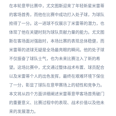
在本轮意甲比赛中，尤文图斯迎来了年轻新星米雷蒂
的客场首秀，而他在比赛中成功打入处子球，为球队
抢得了一分。这一进球不仅展示了米雷蒂的潜力，也
体现了他在关键时刻为球队贡献力量的能力。尤文图
斯在客场面对强敌时，本场比赛的表现总体稳健，而
米雷蒂的进球无疑是全场最亮眼的瞬间。他的处子球
不仅振奋了球队士气，也为未来比赛注入了新的希
望。这场比赛中，尤文通过整体战术布置、球员配合
以及米雷蒂个人的出色发挥，最终在艰难环境下保住
了一分，彰显了球队在意甲赛场上的韧性和竞争力。
本文将从四个方面详细阐述米雷蒂意甲客场首秀破门
的重要意义、比赛过程中的表现、战术价值以及他未
来的发展潜力。