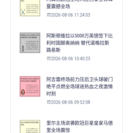
曼震撼全场
2026-08-06 11:24:03
阿斯顿维拉以5000万英镑签下比
利时国脚奥纳纳 替代道格拉斯
路易斯
2026-08-06 10:40:23
阿吉雷终场前力压后卫头球破门
绝平点燃全场球迷热血之夜激情
时刻
2026-08-06 09:52:08
里尔主场逆袭欧冠巨星皇家马德
里全场震惊