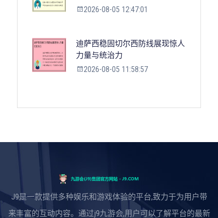
2026-08-05 12:47:01
迪萨西稳固切尔西防线展现惊人
力量与统治力
2026-08-05 11:58:57
J9是一款提供多种娱乐和游戏体验的平台,致力于为用户带
来丰富的互动内容。通过j9九游会,用户可以了解平台的最新