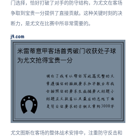
门选择，恰好打破了对手的防守结构，为尤文在客场
争取到宝贵一分提供了直接贡献。这种关键时刻的决
断力，是尤文在比赛中所非常需要的。
j9.com
尤文图斯在客场的整体战术安排中，注重防守反击和