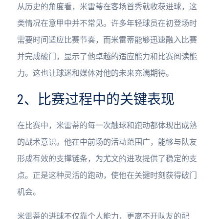
从历史的角度看，米雷蒂在客场首秀就收获进球，这
类情况在意甲中并不常见。许多年轻球员在初登场时
需要时间适应比赛节奏，而米雷蒂能够迅速融入比赛
并完成破门，显示了他卓越的适应能力和比赛阅读能
力。这也让球迷和媒体对他的未来充满期待。
2、比赛过程中的关键表现
在比赛中，米雷蒂的每一次触球和跑动都体现出成熟
的战术意识。他在中前场的活动范围广，能够与队友
形成有效的支撑链条，为尤文的进攻提供了稳定的支
点。正是这种灵活的跑动，使他在关键时刻获得破门
机会。
米雷蒂的进球不仅靠个人能力，更离不开队友的配