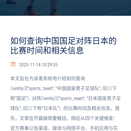
如何查询中国国足对阵日本的
比赛时间和相关信息
2025-11-14 10:29:55
本文旨在为读者系统地介绍如何查询
entity["sports_team", "中国国家男子足球队", 0]（下
称“国足”）对阵entity["sports_team", "日本国家男子足
球队", 0]（下称“日本队”）的比赛时间及相关信息。首
先，文章在开篇做简要概括，随后从四个关键维度：
官方赛事公告渠道、媒体与网络平台、手机应用与实