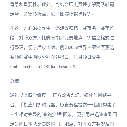
背景和重要性。此外，可结合历史赛程了解两队输赢
走势、关键转折点、以往比赛场馆选择等。
在这一方面的操作中，还建议归档「赛事名／赛事阶
段／对阵双方／比赛日期／比赛地点」等信息格式进
行整理，便于后续比对。例如2026世界杯亚洲区预选
赛18强赛中两队分别在9月5日、11月19日交手。
citeturn0search18turn0search7
总结：
通过以上四个维度——官方公告渠道、媒体与网络平
台、手机应用实时提醒、历史赛程检索——我们构建了
一个相对完整的“查询流程”框架，便于用户迅速查到国
足对阵日本队比赛的时间、地点、对阵双方状况及相