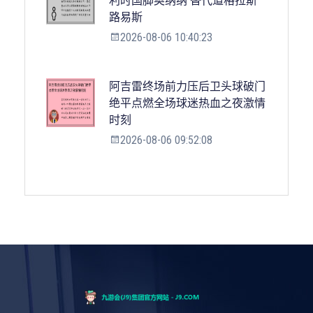
利时国脚奥纳纳 替代道格拉斯
路易斯
2026-08-06 10:40:23
阿吉雷终场前力压后卫头球破门
绝平点燃全场球迷热血之夜激情
时刻
2026-08-06 09:52:08