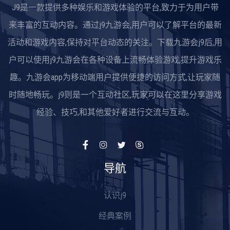
J9是一款提供多种娱乐和游戏体验的平台,致力于为用户带
来丰富的互动内容。通过j9九游会,用户可以了解平台的最新
活动和游戏内容,保持对平台动态的关注。下载九游会j9后,用
户可以使用j9九游会在各种设备上流畅体验游戏,提升游戏乐
趣。九游会app为移动端用户提供便捷的访问方式,让玩家随
时随地畅玩。j9则是一个互动社区,玩家可以在这里分享游戏
经验、技巧,和其他爱好者进行交流与互动。
导航
认识j9
经典案例