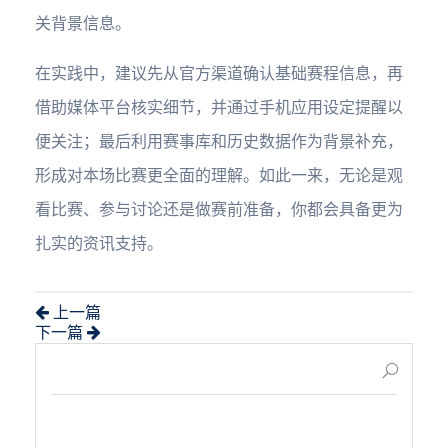
关背景信息。
在实践中，建议先从官方渠道确认基础赛程信息，再
借助媒体平台核实细节，并通过手机应用设定提醒以
便关注；最后利用赛事库和历史数据作为背景补充，
形成对本场比赛更全面的理解。如此一来，无论是观
看比赛、参与讨论还是做赛前准备，你都会具备更为
扎实的资讯支持。
上一篇
下一篇