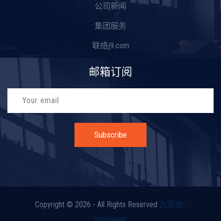
公司新闻
集团服务
联络j9.com
邮箱订阅
Subscribe
Copyright © 2026 - All Rights Reserved
九游会
.