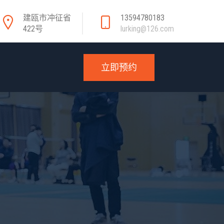
建瓯市冲征省
13594780183
422号
lurking@126.com
立即预约