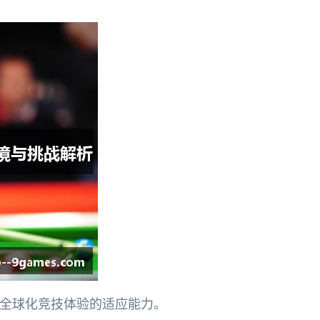
全球化竞技体验的适应能力。