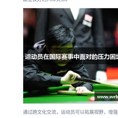
通过跨文化交流，运动员可以拓展视野，增强