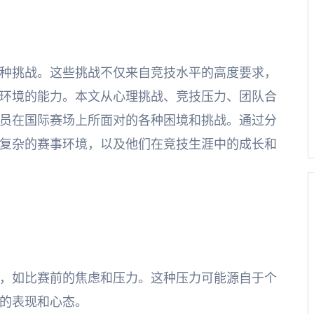
种挑战。这些挑战不仅来自竞技水平的高度要求，
环境的能力。本文从心理挑战、竞技压力、团队合
员在国际赛场上所面对的各种困境和挑战。通过分
复杂的赛事环境，以及他们在竞技生涯中的成长和
，如比赛前的焦虑和压力。这种压力可能源自于个
的表现和心态。