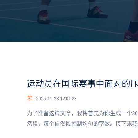
运动员在国际赛事中面对的
2025-11-23 12:01:23
为了准备这篇文章，我将首先为你生成一个3
然段，每个自然段控制均匀的字数。接下来我