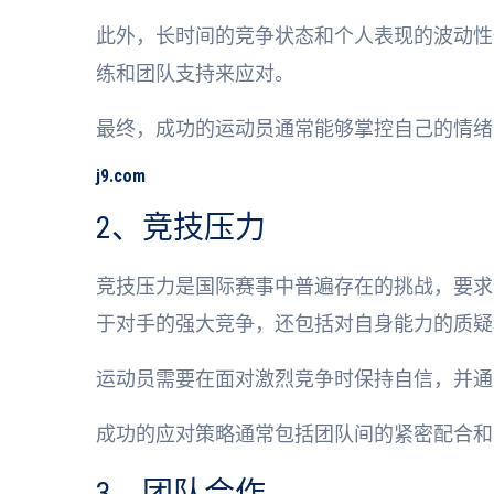
此外，长时间的竞争状态和个人表现的波动性
练和团队支持来应对。
最终，成功的运动员通常能够掌控自己的情绪
j9.com
2、竞技压力
竞技压力是国际赛事中普遍存在的挑战，要求
于对手的强大竞争，还包括对自身能力的质疑
运动员需要在面对激烈竞争时保持自信，并通
成功的应对策略通常包括团队间的紧密配合和
3、团队合作