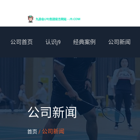
公司首页
认识j9
经典案例
公司新闻
公司新闻
/ 公司新闻
首页