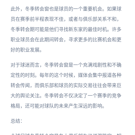
此外，冬季转会窗也是球员的一个重要机会。如果球
员在赛季前半程表现不佳，或者与俱乐部关系不和，
冬季转会期可能是他们寻找新东家的最佳时机。许多
职业球员会在此期间转会，寻求更多的比赛机会和更
好的职业发展。
对于球迷而言，冬季转会窗是一个充满戏剧性和不确
定性的时刻。每年的这个时候，媒体会集中报道各种
转会传闻，而俱乐部和球员的实际交易往往会带来巨
大的舆论关注。冬季转会不仅决定了一个赛季的竞争
格局，还可能对球队的未来产生深远的影响。
总结：