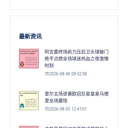
最新资讯
阿吉雷终场前力压后卫头球破门
绝平点燃全场球迷热血之夜激情
时刻
2026-08-06 09:52:08
里尔主场逆袭欧冠巨星皇家马德
里全场震惊
2026-08-05 12:47:01