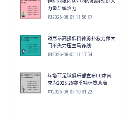
迪萨西稳固切尔西防线展现惊人
力量与统治力
2026-08-05 11:58:57
迈尼昂高接低挡神勇扑救力保大
门不失力压皇马锋线
2026-08-05 11:17:54
赫塔菲足球俱乐部宣布OD体育
成为2025-26赛季袖标赞助商
2026-08-05 10:31:22