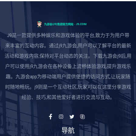
J9是一款提供多种娱乐和游戏体验的平台,致力于为用户带
来丰富的互动内容。通过j9九游会,用户可以了解平台的最新
活动和游戏内容,保持对平台动态的关注。下载九游会j9后,用
户可以使用j9九游会在各种设备上流畅体验游戏,提升游戏乐
趣。九游会app为移动端用户提供便捷的访问方式,让玩家随
时随地畅玩。j9则是一个互动社区,玩家可以在这里分享游戏
经验、技巧,和其他爱好者进行交流与互动。
导航