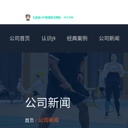
公司首页
认识j9
经典案例
公司新闻
公司新闻
/ 公司新闻
首页