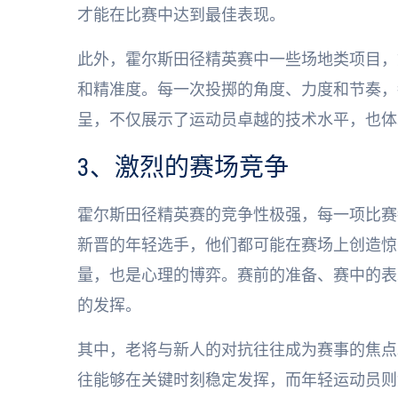
才能在比赛中达到最佳表现。
此外，霍尔斯田径精英赛中一些场地类项目，
和精准度。每一次投掷的角度、力度和节奏，
呈，不仅展示了运动员卓越的技术水平，也体
3、激烈的赛场竞争
霍尔斯田径精英赛的竞争性极强，每一项比赛
新晋的年轻选手，他们都可能在赛场上创造惊
量，也是心理的博弈。赛前的准备、赛中的表
的发挥。
其中，老将与新人的对抗往往成为赛事的焦点
往能够在关键时刻稳定发挥，而年轻运动员则