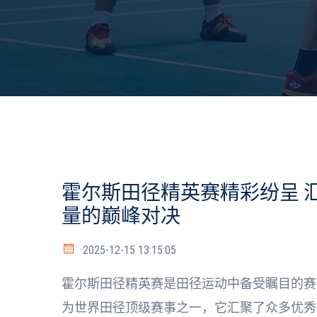
霍尔斯田径精英赛精彩纷呈 
量的巅峰对决
2025-12-15 13:15:05
霍尔斯田径精英赛是田径运动中备受瞩目的赛
为世界田径顶级赛事之一，它汇聚了众多优秀