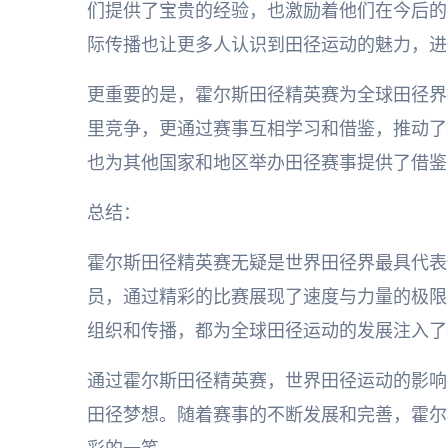
们提供了宝贵的经验，也激励着他们在今后的
际传播也让更多人认识到田径运动的魅力，进
更重要的是，霍尔斯田径精英赛为全球田径界
里竞争，更通过赛事互相学习和借鉴，推动了
也为其他国家和地区举办田径赛事提供了借鉴
总结：
霍尔斯田径精英赛无疑是世界田径界最具代表
员，通过精彩的比赛展现了速度与力量的极限
组织和传播，都为全球田径运动的发展注入了
通过霍尔斯田径精英赛，世界田径运动的影响
田径梦想。随着赛事的不断发展和完善，霍尔