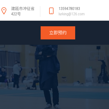
建瓯市冲征省
13594780183
422号
lurking@126.com
立即预约