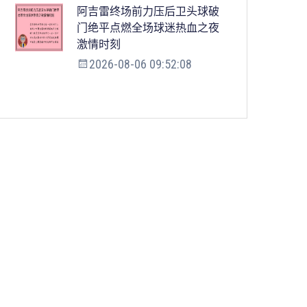
阿吉雷终场前力压后卫头球破
门绝平点燃全场球迷热血之夜
激情时刻
2026-08-06 09:52:08