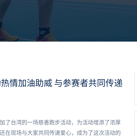
热情加油助威 与参赛者共同传递
加了台湾的一场慈善跑步活动，为活动增添了浓厚
还在现场与大家共同传递爱心，成为了这次活动的