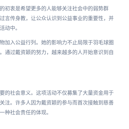
的初衷是希望更多的人能够关注社会中的弱势群
过言传身教，让公众认识到公益事业的重要性，并
活动中。
物加入公益行列。她的影响力不止局限于羽毛球圈
。通过戴资颖的努力，越来越多的人开始意识到自
要的社会意义。这项活动不仅募集了大量资金用于
关注。许多人因为戴资颖的参与而首次接触到慈善
一种社会责任的体现。