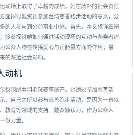
运动场上取得了卓越的成绩，她在场外的社会责任
方面探讨戴资颖参加台湾慈善跑步活动的意义，分
多的人参与到公益事业中来。首先，本文将详细阐
；接着探讨她如何通过活动现场的互动与参赛者建
为公众人物在传播爱心与正能量方面的作用；最
来的深远社会影响。
人动机
仅仅围绕着羽毛球赛事展开。她通过参加慈善活
示，自己之所以参与慈善跑步活动，是因为一直以
、教育等领域的支持。戴资颖认为，作为公众人
一份力量。