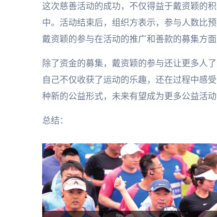
这次慈善活动的成功，不仅得益于戴资颖的积
中。活动结束后，组织方表示，参与人数比预
戴资颖的参与在活动的推广和善款的募集方面
除了资金的募集，戴资颖的参与还让更多人了
自己不仅收获了运动的乐趣，还在过程中感受
种新的公益形式，未来有望成为更多公益活动
总结：