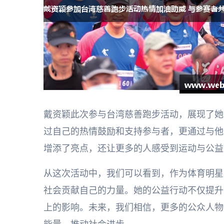
戴资颖此次参与台湾慈善跑步活动，展现了她
过自己的热情鼓励和支持参与者，更通过与他
增添了亮点，还让更多的人感受到运动与公益
从这次活动中，我们可以看到，作为体育明星
社会贡献自己的力量。她的公益行动不仅提升
上的影响。未来，我们相信，更多的公众人物