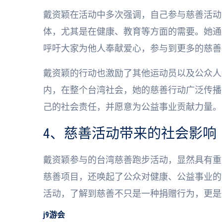
戴资颖在活动中多次强调，自己参与慈善活动
体，尤其是在健康、教育等方面的需要。她通
呼吁大家为他人奉献爱心，参与到更多的慈善
戴资颖的行动也激励了其他运动员以及公众人
内，在整个台湾社会，她的慈善行动广泛传播
己的社会责任，并愿意为公益事业贡献力量。
4、慈善活动带来的社会影响
戴资颖参与的台湾慈善跑步活动，显然具有重
慈善项目，还唤起了公众对健康、公益事业的
活动，了解到慈善不只是一种捐赠行为，更是
j9游会