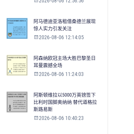
2026-08-06 12:56:56
阿马德迪亚洛租借桑德兰展现
惊人实力引发关注
2026-08-06 12:14:05
阿森纳欧冠主场大胜巴黎圣日
耳曼震撼全场
2026-08-06 11:24:03
阿斯顿维拉以5000万英镑签下
比利时国脚奥纳纳 替代道格拉
斯路易斯
2026-08-06 10:40:23