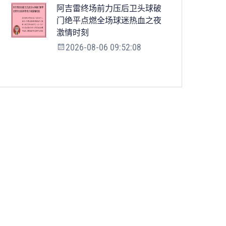
阿吉雷终场前力压后卫头球破
门绝平点燃全场球迷热血之夜
激情时刻
2026-08-06 09:52:08