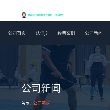
公司首页
认识j9
经典案例
公司新闻
公司新闻
/ 公司新闻
首页