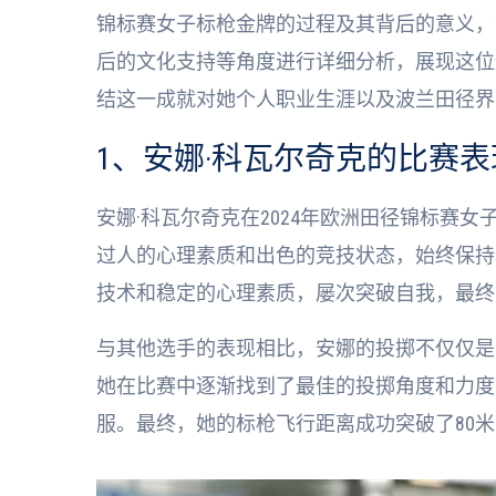
锦标赛女子标枪金牌的过程及其背后的意义，
后的文化支持等角度进行详细分析，展现这位
结这一成就对她个人职业生涯以及波兰田径界
1、安娜·科瓦尔奇克的比赛表
安娜·科瓦尔奇克在2024年欧洲田径锦标赛
过人的心理素质和出色的竞技状态，始终保持
技术和稳定的心理素质，屡次突破自我，最终
与其他选手的表现相比，安娜的投掷不仅仅是
她在比赛中逐渐找到了最佳的投掷角度和力度
服。最终，她的标枪飞行距离成功突破了80