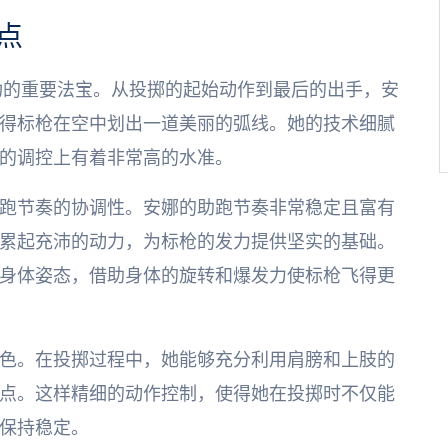
点
功的重要法宝。从投掷的起始动作到最后的出手，安
得标枪在空中划出一道美丽的弧线。她的技术细腻
的调控上有着非常高的水准。
跑节奏的协调性。安娜的助跑节奏非常稳定且富有
累起充沛的动力，为标枪的发力提供坚实的基础。
身体姿态，借助身体的旋转和爆发力使标枪飞得更
色。在投掷过程中，她能够充分利用肩膀和上肢的
点。这样精细的动作控制，使得她在投掷时不仅能
保持稳定。