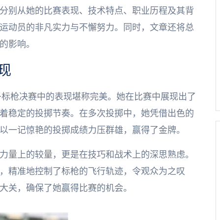
分别从她的比赛表现、技术特点、职业历程及其背
运动员的非凡实力与不懈努力。同时，文章还将总
的影响。
现
女子标枪决赛中的表现堪称完美。她在比赛中展现出了
着稳定的投掷节奏。在多次投掷中，她凭借出色的
以一记惊艳的投掷成绩力压群雄，赢得了金牌。
力量上的较量，更是在技巧和战术上的深思熟虑。
，精准地控制了标枪的飞行轨迹，令观众为之叹
米大关，确保了她赢得比赛的机会。