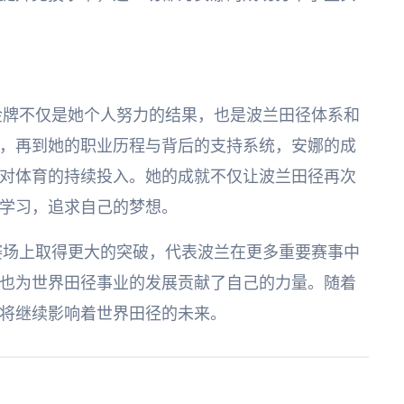
金牌不仅是她个人努力的结果，也是波兰田径体系和
，再到她的职业历程与背后的支持系统，安娜的成
对体育的持续投入。她的成就不仅让波兰田径再次
学习，追求自己的梦想。
赛场上取得更大的突破，代表波兰在更多重要赛事中
也为世界田径事业的发展贡献了自己的力量。随着
将继续影响着世界田径的未来。