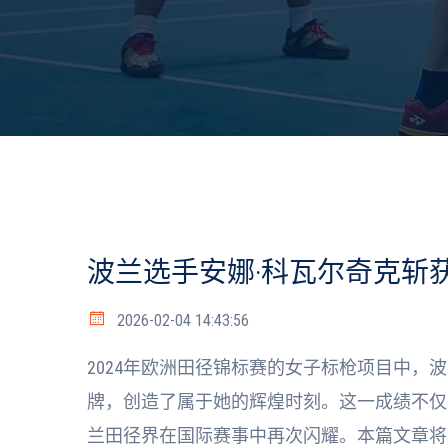
波兰选手安娜·科瓦尔奇克斩
2026-02-04 14:43:56
2024年欧洲田径锦标赛的女子标枪项目中，波兰选
牌，创造了属于她的辉煌时刻。这一成绩不仅
兰田径界在国际赛事中再次闪耀。本篇文章将