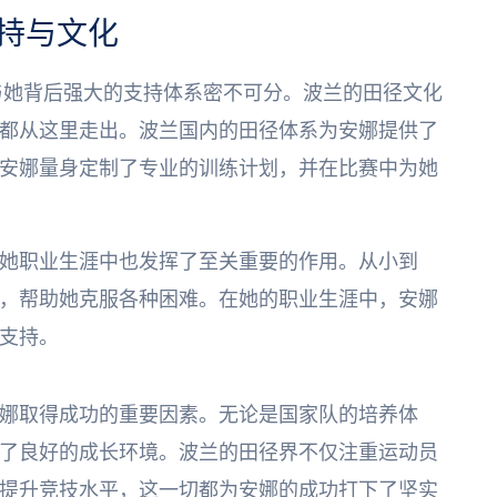
支持与文化
与她背后强大的支持体系密不可分。波兰的田径文化
都从这里走出。波兰国内的田径体系为安娜提供了
安娜量身定制了专业的训练计划，并在比赛中为她
她职业生涯中也发挥了至关重要的作用。从小到
，帮助她克服各种困难。在她的职业生涯中，安娜
支持。
娜取得成功的重要因素。无论是国家队的培养体
了良好的成长环境。波兰的田径界不仅注重运动员
提升竞技水平，这一切都为安娜的成功打下了坚实