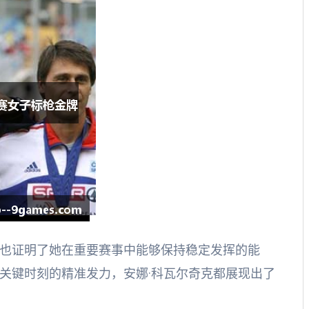
也证明了她在重要赛事中能够保持稳定发挥的能
关键时刻的精准发力，安娜·科瓦尔奇克都展现出了