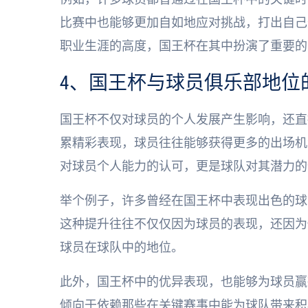
比赛中也能够更加自如地应对挑战，打出自己
职业生涯的高度，国王杯在其中扮演了重要的
4、国王杯与球员俱乐部地位
国王杯不仅对球员的个人发展产生影响，还直
累精彩表现，球员往往能够获得更多的出场机
对球员个人能力的认可，更是球队对其潜力的
举个例子，许多曾经在国王杯中表现出色的球
这种提升往往不仅仅因为球员的表现，还因为
球员在球队中的地位。
此外，国王杯中的优异表现，也能够为球员赢
倾向于依赖那些在关键赛事中能为球队带来积