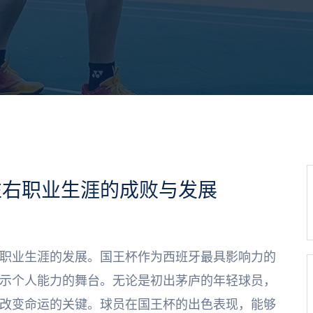
左右职业生涯的成败与发展
职业生涯的发展。国王杯作为西班牙最具影响力的
示个人能力的舞台。无论是初出茅庐的年轻球员，
改变命运的关键。球员在国王杯的出色表现，能够