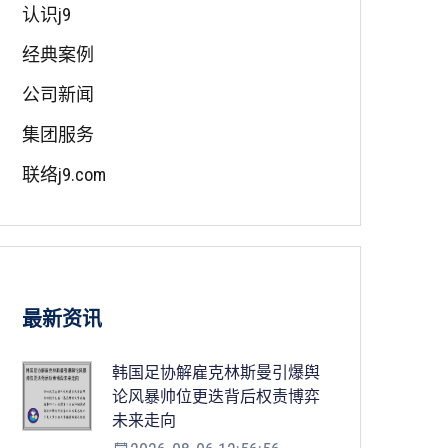
认识j9
经典案例
公司新闻
集团服务
联络j9.com
最新资讯
韩国足协解雇克林斯曼引爆舆
论风暴帅位更迭背后权责博弈
未来走向