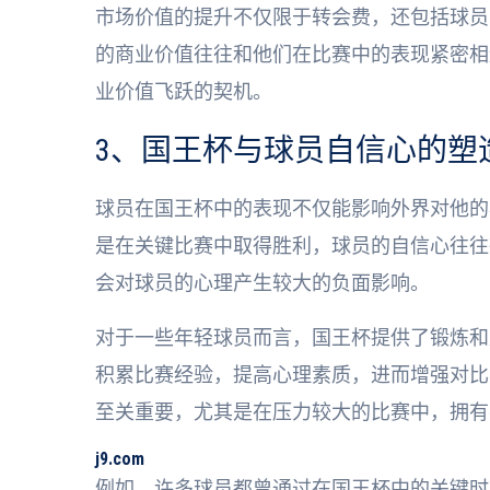
市场价值的提升不仅限于转会费，还包括球员
的商业价值往往和他们在比赛中的表现紧密相
业价值飞跃的契机。
3、国王杯与球员自信心的塑
球员在国王杯中的表现不仅能影响外界对他的
是在关键比赛中取得胜利，球员的自信心往往
会对球员的心理产生较大的负面影响。
对于一些年轻球员而言，国王杯提供了锻炼和
积累比赛经验，提高心理素质，进而增强对比
至关重要，尤其是在压力较大的比赛中，拥有
j9.com
例如，许多球员都曾通过在国王杯中的关键时