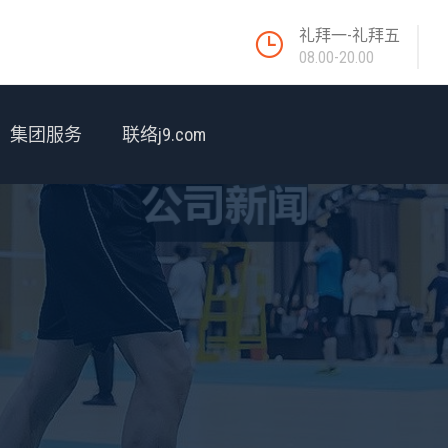
礼拜一-礼拜五
08.00-20.00
集团服务
联络j9.com