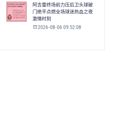
阿吉雷终场前力压后卫头球破
门绝平点燃全场球迷热血之夜
激情时刻
2026-08-06 09:52:08