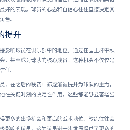
最好的表现。球员的心态和自信心往往直接决定其
角色。
的提升
接影响球员在俱乐部中的地位。通过在国王杯中积
会，甚至成为球队的核心成员。这种机会不仅仅是
信任。
员，在之后的联赛中都逐渐被提升为球队的主力。
他在关键时刻的决定性作用，这些都能够显著增强
得更多的出场机会和更高的战术地位。教练往往会
极影响的球员，这为球员进一步发展提供了更多的