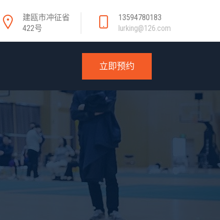
建瓯市冲征省
13594780183
422号
lurking@126.com
立即预约