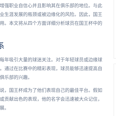
增强职业自信心并且影响其在俱乐部的地位。与此
业生涯发展的瓶颈或被边缘化的风险。因此，国王
用。本文将从四个方面详细分析球员在国王杯中的
系
每年吸引大量的球迷关注。对于年轻球员或边缘球
。通过在比赛中的精彩表现，球员能够迅速提高自
俱乐部的兴趣。
说，国王杯成为了他们表现自己的最佳平台。假如
或贡献出色的表现，他的名字会迅速被大众记住，
展。