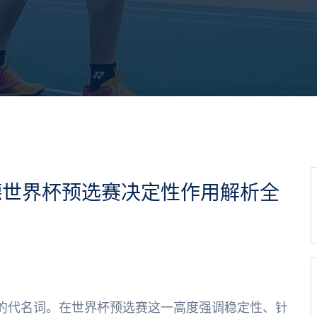
德世界杯预选赛决定性作用解析全
”的代名词。在世界杯预选赛这一高度强调稳定性、针