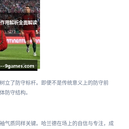
树立了防守标杆。即便不是传统意义上的防守前
体防守结构。
袖气质同样关键。哈兰德在场上的自信与专注，成