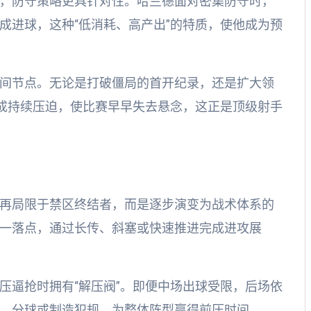
，防守策略更具针对性。哈兰德面对密集防守时，
成进球，这种“低消耗、高产出”的特质，使他成为预
间节点。无论是打破僵局的首开纪录，还是扩大领
造成持续压迫，使比赛早早失去悬念，这正是顶级射手
再局限于禁区终结者，而是逐步演变为战术体系的
一落点，通过长传、斜塞或快速推进完成进攻展
压逼抢时拥有“解压阀”。即便中场出球受限，后场依
、分球或制造犯规，为整体阵型赢得前压时间。