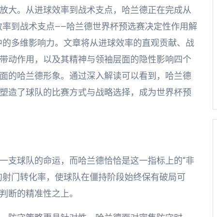
放大。从进球效率到战术支点，哈兰德正在完成从
效率到战术支点——哈兰德世界杯预选赛决定性作用解
中的多维影响力。文章将从进球效率的直观贡献、战
带动作用，以及其精神与领袖层面的隐性影响四个
面的哈兰德形象。通过深入解读可以看到，哈兰德
塑造了球队的比赛方式与战略选择，成为世界杯预
一支球队的命运，而哈兰德恰恰是这一指标上的“非
的射门转化率，使球队在僵持阶段始终保有破局可
判断的精准性之上。