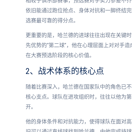
相较于俱乐部赛事，预选赛对手实力参差不齐
依旧能通过跑位抢点、身体对抗和一脚终结完
选赛最可靠的得分点。
更重要的是，哈兰德的进球往往出现在关键时
先优势的“第二球”，他在心理层面上对对手
在大赛预选阶段的核心价值。
2、战术体系的核心点
随着比赛深入，哈兰德在国家队中的角色已不
核心支点。球队在进攻组织时，往往以他为第
开。
他的身体条件和对抗能力，使得球队在面对高
旧可以通过直线球找到哈兰德，由他完成持球