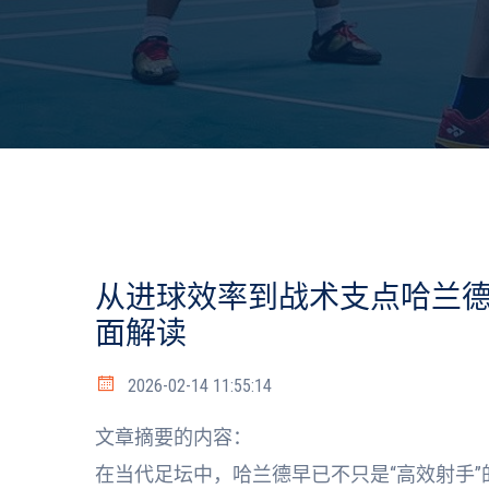
从进球效率到战术支点哈兰
面解读
2026-02-14 11:55:14
文章摘要的内容：
在当代足坛中，哈兰德早已不只是“高效射手