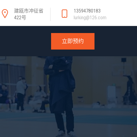
建瓯市冲征省
13594780183
422号
lurking@126.com
立即预约