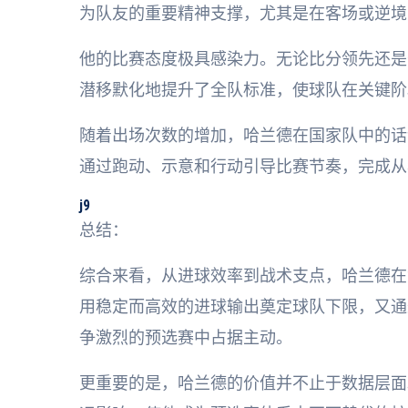
为队友的重要精神支撑，尤其是在客场或逆境
他的比赛态度极具感染力。无论比分领先还是
潜移默化地提升了全队标准，使球队在关键阶
随着出场次数的增加，哈兰德在国家队中的话
通过跑动、示意和行动引导比赛节奏，完成从
j9
总结：
综合来看，从进球效率到战术支点，哈兰德在
用稳定而高效的进球输出奠定球队下限，又通
争激烈的预选赛中占据主动。
更重要的是，哈兰德的价值并不止于数据层面