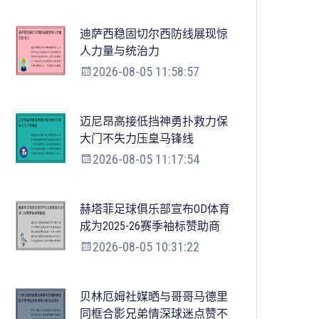
迪萨西稳固切尔西防线展现惊
人力量与统治力
2026-08-05 11:58:57
迈尼昂高接低挡神勇扑救力保
大门不失力压皇马锋线
2026-08-05 11:17:54
赫塔菲足球俱乐部宣布OD体育
成为2025-26赛季袖标赞助商
2026-08-05 10:31:22
贝林厄姆社媒晒与哥哥马德里
同框合影兄弟情深球迷点赞不