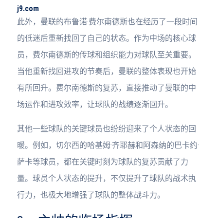
j9.com
此外，曼联的布鲁诺·费尔南德斯也在经历了一段时间
的低迷后重新找回了自己的状态。作为中场的核心球
员，费尔南德斯的传球和组织能力对球队至关重要。
当他重新找回进攻的节奏后，曼联的整体表现也开始
有所回升。费尔南德斯的复苏，直接推动了曼联的中
场运作和进攻效率，让球队的战绩逐渐回升。
其他一些球队的关键球员也纷纷迎来了个人状态的回
暖。例如，切尔西的哈基姆·齐耶赫和阿森纳的巴卡约·
萨卡等球员，都在关键时刻为球队的复苏贡献了力
量。球员个人状态的提升，不仅提升了球队的战术执
行力，也极大地增强了球队的整体战斗力。