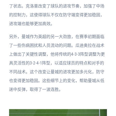
了状态。克洛普改变了球队的进攻节奏，加强了中场
的控制力，这使得球队不仅在防守端变得更加稳固，
进攻端也能够更加高效。
另外，曼城作为英超的另一大劲旅，在赛季初期面临
了一些伤病困扰和人员流动的问题。瓜迪奥拉在战术
上做出了关键性调整，他将传统的4-3-3阵型调整为更
具灵活性的3-2-4-1阵型，以适应球员的特点和对手的
不同战术。这个改变让曼城的进攻更加多元化，防守
也变得更加稳固。这些细节上的变化，帮助曼城从低
迷中反弹，取得了一波连胜。