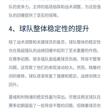
队的竞争力。主帅的临场指挥和战术调整，为这些强
队的回暖提供了坚实的保障。
4、球队整体稳定性的提升
除了战术调整和关键球员的复苏，球队整体的稳定性
也在英超强队的战绩回暖中起到了至关重要的作用。
在赛季初期，很多强队面临着球员伤病、阵容不整等
问题，这导致了他们的表现波动较大。然而，随着时
间的推移，球队逐渐恢复了健康和稳定，战绩也随之
回升。
曼城和利物浦的稳定性最为突出。尽管这两支球队在
赛季初期面临了一些阵容不整的问题，但随着球员伤