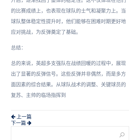
升后，逐渐找回了整体的稳定性。这不仅体现在他们
的比赛成绩上，也表现在球队的士气和凝聚力上。当
球队整体稳定性提升时，他们能够在困难时期更好地
应对挑战，为反弹奠定了基础。
总结：
总的来说，英超多支强队在战绩回暖的过程中，展现
出了显著的反弹信号。这些反弹并非偶然，而是多方
面因素的综合结果。从球队战术的调整、关键球员的
复苏、主帅的临场指挥到
上一篇
下一篇