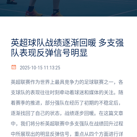
英超球队战绩逐渐回暖 多支强
队表现反弹信号明显
2025-10-15 11:13:25
英超联赛作为世界上最具竞争力的足球联赛之一，各
支球队的表现往往时刻牵动着球迷和媒体的关注。随
着赛季的推进，部分强队在经历了初期的不稳定后，
逐渐找回了自己的状态，战绩逐步回暖。在这篇文章
中，我们将分析英超联赛中多支强队在战绩回升过程
中所展现出的明显反弹信号，重点从四个方面进行详