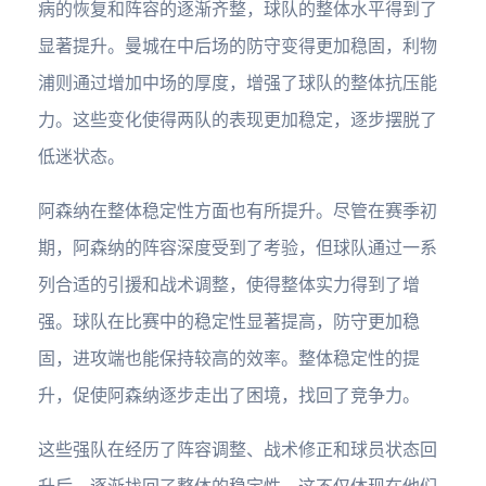
病的恢复和阵容的逐渐齐整，球队的整体水平得到了
显著提升。曼城在中后场的防守变得更加稳固，利物
浦则通过增加中场的厚度，增强了球队的整体抗压能
力。这些变化使得两队的表现更加稳定，逐步摆脱了
低迷状态。
阿森纳在整体稳定性方面也有所提升。尽管在赛季初
期，阿森纳的阵容深度受到了考验，但球队通过一系
列合适的引援和战术调整，使得整体实力得到了增
强。球队在比赛中的稳定性显著提高，防守更加稳
固，进攻端也能保持较高的效率。整体稳定性的提
升，促使阿森纳逐步走出了困境，找回了竞争力。
这些强队在经历了阵容调整、战术修正和球员状态回