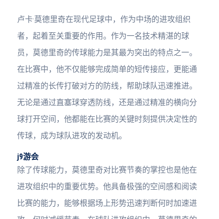
卢卡·莫德里奇在现代足球中，作为中场的进攻组织
者，起着至关重要的作用。作为一名技术精湛的球
员，莫德里奇的传球能力是其最为突出的特点之一。
在比赛中，他不仅能够完成简单的短传接应，更能通
过精准的长传打破对方的防线，帮助球队迅速推进。
无论是通过直塞球穿透防线，还是通过精准的横向分
球打开空间，他都能在比赛的关键时刻提供决定性的
传球，成为球队进攻的发动机。
j9游会
除了传球能力，莫德里奇对比赛节奏的掌控也是他在
进攻组织中的重要优势。他具备极强的空间感和阅读
比赛的能力，能够根据场上形势迅速判断何时加速进