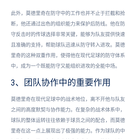
此外，莫德里奇在防守中的工作也并不止于拦截和抢
断，他还通过出色的组织能力来保护后防线。他在防
守反击时的传球选择非常关键，能够为队友提供快速
且准确的支持，帮助球队迅速从防守转入进攻。莫德
里奇的这种双重作用，使得他在现代足球的防守体系
中，成为一个既能防守又能组织进攻的全能中场。
3、团队协作中的重要作用
莫德里奇在现代足球中的战术地位，离不开他与队友
之间的高度默契与协作能力。在复杂的战术体系中，
球队的整体运转往往依赖于球员之间的配合，而莫德
里奇在这一点上展现出了极强的能力。作为球队的中