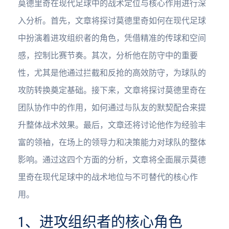
莫德里奇在现代足球中的战术定位与核心作用进行深
入分析。首先，文章将探讨莫德里奇如何在现代足球
中扮演着进攻组织者的角色，凭借精准的传球和空间
感，控制比赛节奏。其次，分析他在防守中的重要
性，尤其是他通过拦截和反抢的高效防守，为球队的
攻防转换奠定基础。接下来，文章将探讨莫德里奇在
团队协作中的作用，如何通过与队友的默契配合来提
升整体战术效果。最后，文章还将讨论他作为经验丰
富的领袖，在场上的领导力和决策能力对球队的整体
影响。通过这四个方面的分析，文章将全面展示莫德
里奇在现代足球中的战术地位与不可替代的核心作
用。
1、进攻组织者的核心角色