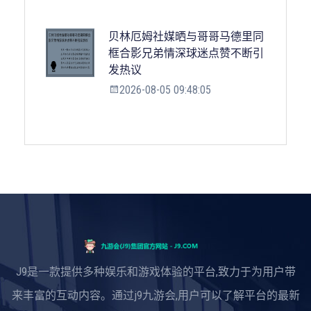
贝林厄姆社媒晒与哥哥马德里同
框合影兄弟情深球迷点赞不断引
发热议
2026-08-05 09:48:05
J9是一款提供多种娱乐和游戏体验的平台,致力于为用户带
来丰富的互动内容。通过j9九游会,用户可以了解平台的最新