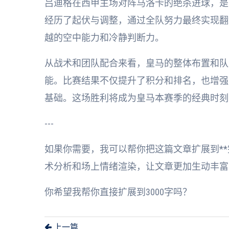
吕迪格在西甲主场对阵马洛卡的绝杀进球，是
经历了起伏与调整，通过全队努力最终实现翻
越的空中能力和冷静判断力。
从战术和团队配合来看，皇马的整体布置和队
能。比赛结果不仅提升了积分和排名，也增强
基础。这场胜利将成为皇马本赛季的经典时刻
---
如果你需要，我可以帮你把这篇文章扩展到**完
术分析和场上情绪渲染，让文章更加生动丰富
你希望我帮你直接扩展到3000字吗？
上一篇