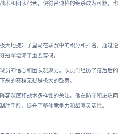
战术和团队配合，使得吕迪格的绝杀成为可能，也
极大地提升了皇马在联赛中的积分和排名。通过逆
夺冠军增添了重要筹码。
球员的信心和团队凝聚力。队员们经历了落后后的
下来的赛程无疑是极大的鼓舞。
阵容深度和战术多样性的关注。他在防守和进攻两
制胜手段，提升了整体竞争力和战略灵活性。