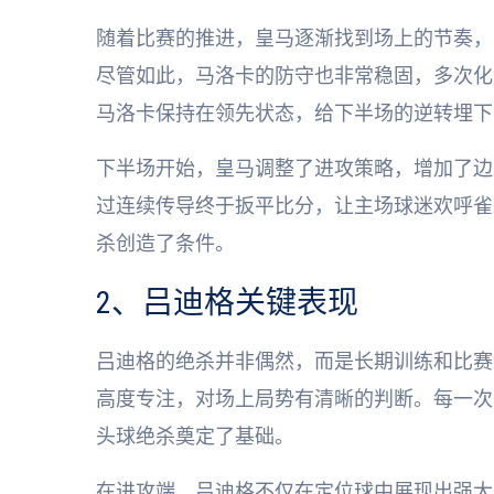
随着比赛的推进，皇马逐渐找到场上的节奏，
尽管如此，马洛卡的防守也非常稳固，多次化
马洛卡保持在领先状态，给下半场的逆转埋下
下半场开始，皇马调整了进攻策略，增加了边
过连续传导终于扳平比分，让主场球迷欢呼雀
杀创造了条件。
2、吕迪格关键表现
吕迪格的绝杀并非偶然，而是长期训练和比赛
高度专注，对场上局势有清晰的判断。每一次
头球绝杀奠定了基础。
在进攻端，吕迪格不仅在定位球中展现出强大