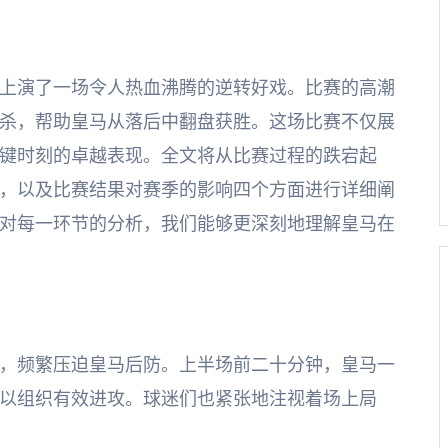
上演了一场令人热血沸腾的逆转好戏。比赛的高潮
杀，帮助皇马从落后中翻盘获胜。这场比赛不仅展
键时刻的卓越表现。全文将从比赛过程的跌宕起
，以及比赛结果对赛季的影响四个方面进行详细阐
对每一环节的分析，我们能够更深刻地理解皇马在
，频繁压迫皇马后防。上半场前二十分钟，皇马一
以组织有效进攻。球迷们也紧张地注视着场上局