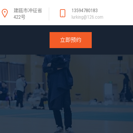
建瓯市冲征省
13594780183
422号
lurking@126.com
立即预约