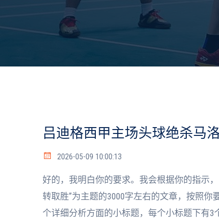
吕迪格西甲主场头球绝杀马
2026-05-09 10:00:13
好的，我明白你的要求。我会根据你的指示，
转取胜”为主题的3000字左右的文章，按照
个详细分析方面的小标题，每个小标题下有3