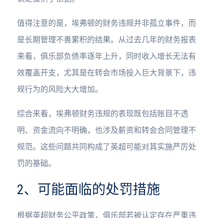
值得注意的是，埃弗顿的财务违规并非孤立事件，而
是长期管理不善累积的结果。从过去几年的财务报表
来看，俱乐部负债率逐年上升，同时收入增长无法有
效覆盖开支，尤其是在转会市场投入巨大背景下，违
规行为的风险大大增加。
综合来看，埃弗顿财务违规的表现既包括账目不透
明、资金流向不明确，也涉及薪资和转会合同管理不
规范。这些问题共同构成了英超可能对其实施严厉处
罚的基础。
2、可能面临的处罚措施
根据英超财务公平政策，俱乐部若被认定存在严重违