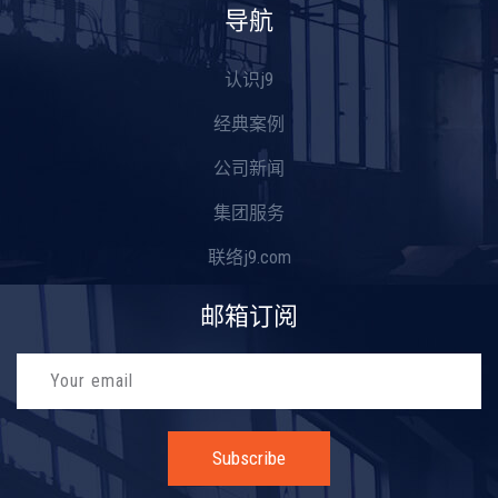
导航
认识j9
经典案例
公司新闻
集团服务
联络j9.com
邮箱订阅
Subscribe