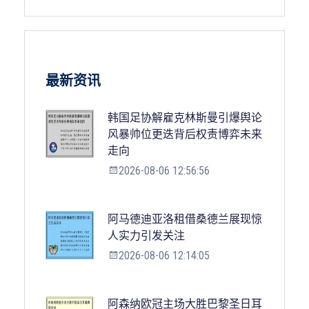
最新资讯
韩国足协解雇克林斯曼引爆舆论
风暴帅位更迭背后权责博弈未来
走向
2026-08-06 12:56:56
阿马德迪亚洛租借桑德兰展现惊
人实力引发关注
2026-08-06 12:14:05
阿森纳欧冠主场大胜巴黎圣日耳