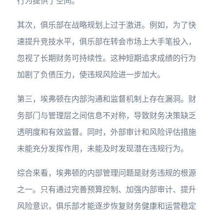
行为提供了空间。
其次，俱乐部在战略规划上过于激进。例如，为了快
速提升竞技水平，俱乐部在转会市场上大手笔投入，
忽视了长期财务可持续性。这种短期追求成绩的行为
加剧了负债压力，使违规风险进一步加大。
第三，埃弗顿在内部沟通和监督机制上存在漏洞。财
务部门与管理层之间信息不对称，导致财务决策缺乏
透明度和有效监督。同时，外部审计和风险评估措施
未能充分发挥作用，未能及时发现潜在违规行为。
综合来看，埃弗顿的内部管理问题是财务违规的根源
之一。只有通过完善预算控制、加强内部审计、提升
风险意识，俱乐部才能逐步恢复财务健康和运营稳定