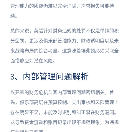
管理能力的质疑仍难以完全消除，声誉损失可能持
续。
总的来说，英超针对财务违规的处罚不仅是单纯的积
分惩罚，更涉及俱乐部管理能力、财政透明度以及未
来战略布局的综合考量。这意味着埃弗顿必须采取全
面措施应对潜在风险。
3、内部管理问题解析
埃弗顿的财务危机与其内部管理问题密切相关。首
先，俱乐部高层在预算控制、支出审核和风险管理上
存在明显不足，未能及时识别和纠正潜在财务漏洞。
这导致资金流动和账目记录出现不规范现象，为违规