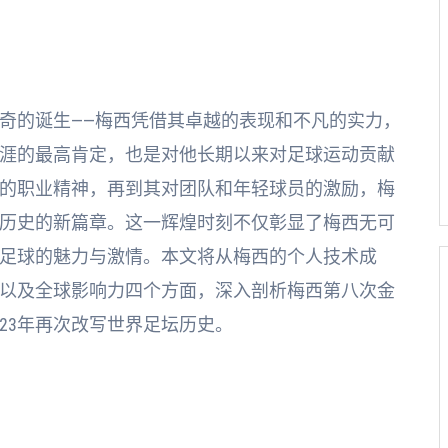
传奇的诞生——梅西凭借其卓越的表现和不凡的实力，
涯的最高肯定，也是对他长期以来对足球运动贡献
的职业精神，再到其对团队和年轻球员的激励，梅
历史的新篇章。这一辉煌时刻不仅彰显了梅西无可
足球的魅力与激情。本文将从梅西的个人技术成
以及全球影响力四个方面，深入剖析梅西第八次金
23年再次改写世界足坛历史。