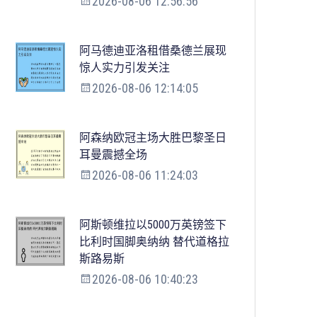
2026-08-06 12:56:56
阿马德迪亚洛租借桑德兰展现
惊人实力引发关注
2026-08-06 12:14:05
阿森纳欧冠主场大胜巴黎圣日
耳曼震撼全场
2026-08-06 11:24:03
阿斯顿维拉以5000万英镑签下
比利时国脚奥纳纳 替代道格拉
斯路易斯
2026-08-06 10:40:23