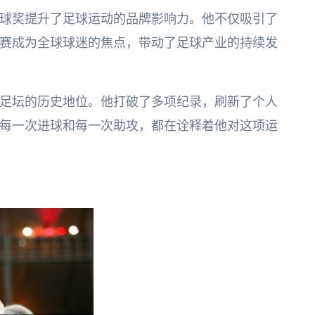
球奖提升了足球运动的品牌影响力。他不仅吸引了
赛成为全球球迷的焦点，带动了足球产业的持续发
足坛的历史地位。他打破了多项纪录，刷新了个人
每一次进球和每一次助攻，都在诠释着他对这项运