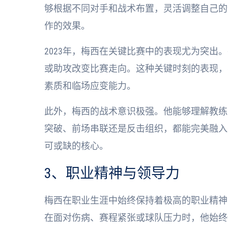
够根据不同对手和战术布置，灵活调整自己的
作的效果。
2023年，梅西在关键比赛中的表现尤为突出
或助攻改变比赛走向。这种关键时刻的表现，
素质和临场应变能力。
此外，梅西的战术意识极强。他能够理解教练
突破、前场串联还是反击组织，都能完美融入
可或缺的核心。
3、职业精神与领导力
梅西在职业生涯中始终保持着极高的职业精神
在面对伤病、赛程紧张或球队压力时，他始终