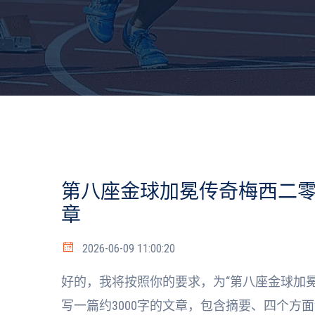
第八座金球加冕传奇梅西二
章
2026-06-09 11:00:20
好的，我将按照你的要求，为“第八座金球加
写一篇约3000字的文章，包含摘要、四个方