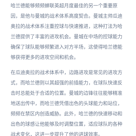
哈兰德能够频频蝉联英超月度最佳的另一个重要原
因，是他与曼城的战术体系高度契合。曼城主帅瓜迪
奥拉的战术体系注重控球与快速推进，这种打法为哈
兰德提供了丰富的进攻机会。曼城在中场的控球能力
确保了球队能够频繁进入对方半场，这使得哈兰德能
够获得更多的进攻空间和机会。
在瓜迪奥拉的战术体系中，边路进攻是常见的进攻方
式，而哈兰德则以其超强的前插能力，在球队快速反
击时总能处于合适的位置。曼城的边锋往往能够精准
地送出传中，而哈兰德凭借出色的头球能力和站位，
频频在禁区内创造威胁。此外，哈兰德的快速移动和
出色的球感让他能够及时调整位置，适应球队的各种
战术变化，这进一步提升了他的进球效率。