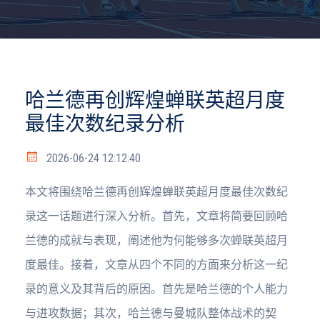
哈兰德再创辉煌蝉联英超月度
最佳次数纪录分析
2026-06-24 12:12:40
本文将围绕哈兰德再创辉煌蝉联英超月度最佳次数纪
录这一话题进行深入分析。首先，文章将简要回顾哈
兰德的成就与表现，阐述他为何能够多次蝉联英超月
度最佳。接着，文章从四个不同的方面来分析这一纪
录的意义及其背后的原因。首先是哈兰德的个人能力
与进攻数据；其次，哈兰德与曼城队整体战术的契