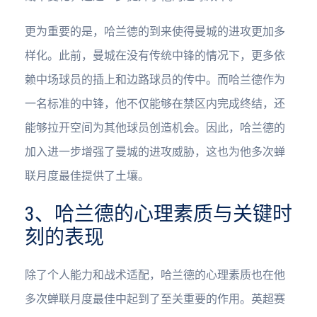
更为重要的是，哈兰德的到来使得曼城的进攻更加多
样化。此前，曼城在没有传统中锋的情况下，更多依
赖中场球员的插上和边路球员的传中。而哈兰德作为
一名标准的中锋，他不仅能够在禁区内完成终结，还
能够拉开空间为其他球员创造机会。因此，哈兰德的
加入进一步增强了曼城的进攻威胁，这也为他多次蝉
联月度最佳提供了土壤。
3、哈兰德的心理素质与关键时
刻的表现
除了个人能力和战术适配，哈兰德的心理素质也在他
多次蝉联月度最佳中起到了至关重要的作用。英超赛