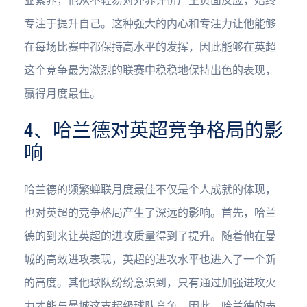
业素养，他从不轻易对外界评价产生负面反应，始终
专注于提升自己。这种强大的内心和专注力让他能够
在每场比赛中都保持高水平的发挥，因此能够在英超
这个竞争最为激烈的联赛中稳稳地保持出色的表现，
赢得月度最佳。
4、哈兰德对英超竞争格局的影
响
哈兰德的频繁蝉联月度最佳不仅是个人成就的体现，
也对英超的竞争格局产生了深远的影响。首先，哈兰
德的到来让英超的进攻质量得到了提升。随着他在曼
城的高效进攻表现，英超的进攻水平也进入了一个新
的高度。其他球队纷纷意识到，只有通过加强进攻火
力才能与曼城这支超级球队竞争。因此，哈兰德的表