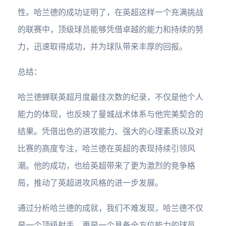
性。哈兰德的成功证明了，在英超这样一个充满挑战
的联赛中，顶级球员能够凭借卓越的能力和持续的努
力，迅速取得成功，并为球队带来丰厚的回报。
总结：
哈兰德蝉联英超月度最佳次数的纪录，不仅是他个人
能力的体现，也反映了曼城战术体系与他完美契合的
结果。凭借出色的进攻能力、强大的心理素质以及对
比赛的高度专注，哈兰德在英超的表现持续引领风
潮。他的成功，也给英超带来了更为激烈的竞争格
局，推动了英超进攻风格的进一步发展。
通过分析哈兰德的成就，我们不难发现，哈兰德不仅
是一个顶级射手，更是一个具备全方位能力的球员。