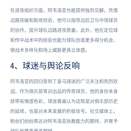
在进攻组织方面，阿韦洛亚也能提供独到见解。凭借
边路突破和助攻经验，他可以指导边后卫与中场球员
的协作，提升球队边路进攻质量。此外，他在定位球
和传中战术中的经验也能为球队创造更多得分机会，
使战术多样化和场上威胁更具立体感。
4、球迷与舆论反响
阿韦洛亚的回归受到了皇马球迷的广泛关注和热烈欢
迎。作为俱乐部青训出品的传奇球员，他的身份本身
就带有情感色彩，球迷普遍认为这既是对俱乐部历史
的延续，也是对未来发展的积极信号。社交媒体上，
粉丝们纷纷表达对阿韦洛亚执教能力的期待，并寄予