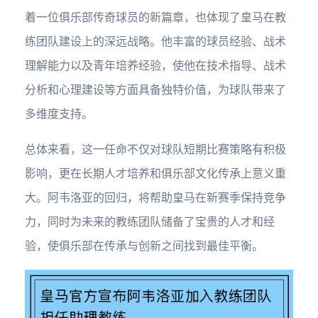
着一位俱乐部传奇球员的新篇章，也体现了皇马在教
练团队建设上的深远战略。他丰富的球员经验、战术
理解能力以及青年培养经验，使他在技术指导、战术
分析和心理建设等方面具备独特价值，为球队带来了
多维度支持。
总体来看，这一任命不仅对球队短期比赛策略有积极
影响，更在长期人才培养和俱乐部文化传承上意义重
大。阿韦洛亚的回归，将帮助皇马在新赛季保持竞争
力，同时为未来的教练团队储备了宝贵的人才和经
验，使俱乐部在传承与创新之间找到最佳平衡。