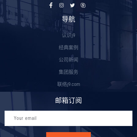
导航
认识j9
经典案例
公司新闻
集团服务
联络j9.com
邮箱订阅