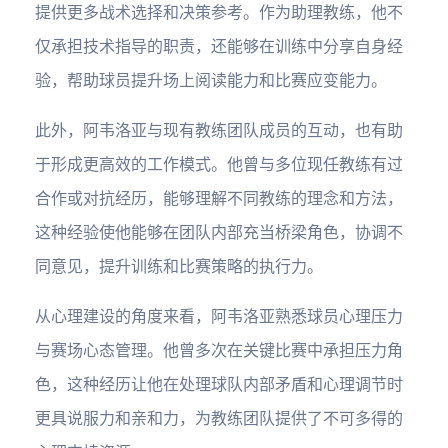
提供更多战术选择和决策参考。作为助理教练，他不
仅承担技术指导的职责，还能够在训练中分享自身经
验，帮助球员提升场上阅读能力和比赛应变能力。
此外，阿韦洛亚与现有教练团队成员的互动，也有助
于形成更高效的工作模式。他曾与多位现任教练有过
合作或对抗经历，能够理解不同教练的理念和方法，
这种经验使他能够在团队内部充当桥梁角色，协调不
同意见，提升训练和比赛策略的执行力。
从心理建设的角度来看，阿韦洛亚熟悉球员心理压力
与赛场心态管理。他曾多次在关键比赛中承担压力角
色，这种经历让他在处理球队内部矛盾和心理调节时
更具说服力和亲和力，为教练团队提供了不可多得的