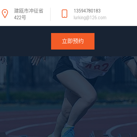
建瓯市冲征省
13594780183
422号
lurking@126.com
立即预约