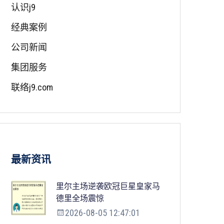
认识j9
经典案例
公司新闻
集团服务
联络j9.com
最新资讯
里尔主场逆袭欧冠巨星皇家马
德里全场震惊
2026-08-05 12:47:01