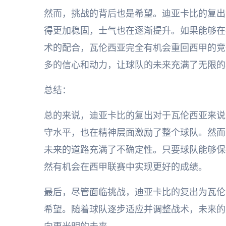
然而，挑战的背后也是希望。迪亚卡比的复出
得更加稳固，士气也在逐渐提升。如果能够在
术的配合，瓦伦西亚完全有机会重回西甲的竞
多的信心和动力，让球队的未来充满了无限的
总结：
总的来说，迪亚卡比的复出对于瓦伦西亚来说
守水平，也在精神层面激励了整个球队。然而
未来的道路充满了不确定性。只要球队能够保
然有机会在西甲联赛中实现更好的成绩。
最后，尽管面临挑战，迪亚卡比的复出为瓦伦
希望。随着球队逐步适应并调整战术，未来的