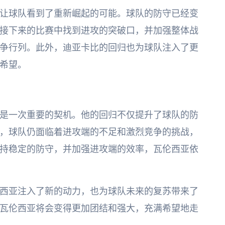
让球队看到了重新崛起的可能。球队的防守已经变
接下来的比赛中找到进攻的突破口，并加强整体战
争行列。此外，迪亚卡比的回归也为球队注入了更
希望。
是一次重要的契机。他的回归不仅提升了球队的防
，球队仍面临着进攻端的不足和激烈竞争的挑战，
持稳定的防守，并加强进攻端的效率，瓦伦西亚依
西亚注入了新的动力，也为球队未来的复苏带来了
瓦伦西亚将会变得更加团结和强大，充满希望地走