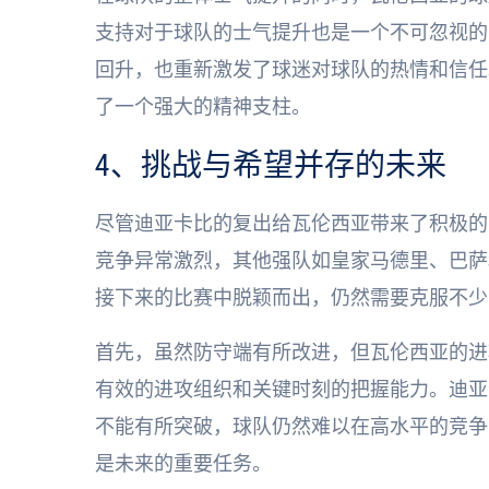
支持对于球队的士气提升也是一个不可忽视的
回升，也重新激发了球迷对球队的热情和信任
了一个强大的精神支柱。
4、挑战与希望并存的未来
尽管迪亚卡比的复出给瓦伦西亚带来了积极的
竞争异常激烈，其他强队如皇家马德里、巴萨
接下来的比赛中脱颖而出，仍然需要克服不少
首先，虽然防守端有所改进，但瓦伦西亚的进
有效的进攻组织和关键时刻的把握能力。迪亚
不能有所突破，球队仍然难以在高水平的竞争
是未来的重要任务。