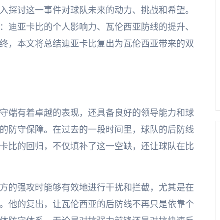
入探讨这一事件对球队未来的动力、挑战和希望。
：迪亚卡比的个人影响力、瓦伦西亚防线的提升、
终，本文将总结迪亚卡比复出为瓦伦西亚带来的双
守端有着卓越的表现，还具备良好的领导能力和球
的防守保障。在过去的一段时间里，球队的后防线
卡比的回归，不仅填补了这一空缺，还让球队在比
方的强攻时能够有效地进行干扰和拦截，尤其是在
。他的复出，让瓦伦西亚的后防线不再只是依靠个