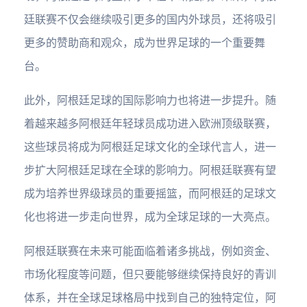
廷联赛不仅会继续吸引更多的国内外球员，还将吸引
更多的赞助商和观众，成为世界足球的一个重要舞
台。
此外，阿根廷足球的国际影响力也将进一步提升。随
着越来越多阿根廷年轻球员成功进入欧洲顶级联赛，
这些球员将成为阿根廷足球文化的全球代言人，进一
步扩大阿根廷足球在全球的影响力。阿根廷联赛有望
成为培养世界级球员的重要摇篮，而阿根廷的足球文
化也将进一步走向世界，成为全球足球的一大亮点。
阿根廷联赛在未来可能面临着诸多挑战，例如资金、
市场化程度等问题，但只要能够继续保持良好的青训
体系，并在全球足球格局中找到自己的独特定位，阿