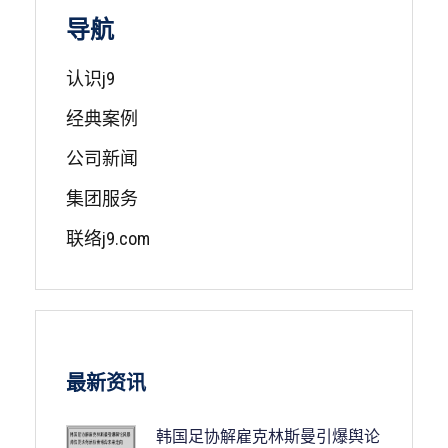
导航
认识j9
经典案例
公司新闻
集团服务
联络j9.com
最新资讯
韩国足协解雇克林斯曼引爆舆论