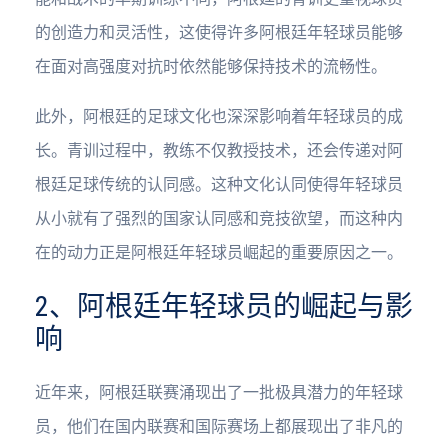
的创造力和灵活性，这使得许多阿根廷年轻球员能够
在面对高强度对抗时依然能够保持技术的流畅性。
此外，阿根廷的足球文化也深深影响着年轻球员的成
长。青训过程中，教练不仅教授技术，还会传递对阿
根廷足球传统的认同感。这种文化认同使得年轻球员
从小就有了强烈的国家认同感和竞技欲望，而这种内
在的动力正是阿根廷年轻球员崛起的重要原因之一。
2、阿根廷年轻球员的崛起与影
响
近年来，阿根廷联赛涌现出了一批极具潜力的年轻球
员，他们在国内联赛和国际赛场上都展现出了非凡的