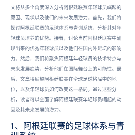
文将从多个角度深入分析阿根廷联赛年轻球员崛起的
原因、现状以及他们的未来发展潜力。首先，我们将
探讨阿根廷联赛的足球体系与青训系统，分析其对年
轻球员培养的优势。接着，讨论当前阿根廷联赛中涌
现出来的优秀年轻球员以及他们在国内外足坛的影响
力。然后，我们将聚焦阿根廷年轻球员的技术特点与
未来发展趋势，分析他们在国际舞台上的可能性。最
后，文章将展望阿根廷联赛在全球足球格局中的地
位，以及年轻球员如何改变这一格局。通过这些分
析，读者可以全面了解阿根廷联赛年轻球员崛起的动
因及其未来发展的潜力。
1、阿根廷联赛的足球体系与青