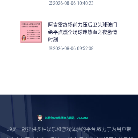
2026-08-06 10:40:23
阿吉雷终场前力压后卫头球破门
绝平点燃全场球迷热血之夜激情
时刻
2026-08-06 09:52:08
J9是一款提供多种娱乐和游戏体验的平台,致力于为用户带