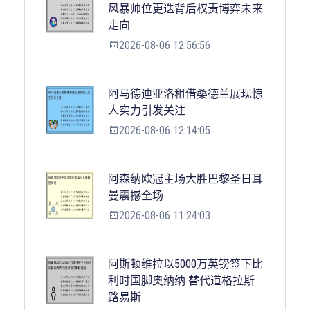
风暴帅位更迭背后权责博弈未来
走向
2026-08-06 12:56:56
阿马德迪亚洛租借桑德兰展现惊
人实力引发关注
2026-08-06 12:14:05
阿森纳欧冠主场大胜巴黎圣日耳
曼震撼全场
2026-08-06 11:24:03
阿斯顿维拉以5000万英镑签下比
利时国脚奥纳纳 替代道格拉斯
路易斯