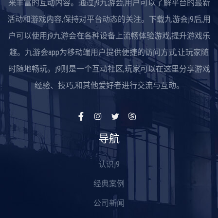
来丰富的互动内容。通过j9九游会,用户可以了解平台的最新
活动和游戏内容,保持对平台动态的关注。下载九游会j9后,用
户可以使用j9九游会在各种设备上流畅体验游戏,提升游戏乐
趣。九游会app为移动端用户提供便捷的访问方式,让玩家随
时随地畅玩。j9则是一个互动社区,玩家可以在这里分享游戏
经验、技巧,和其他爱好者进行交流与互动。
导航
认识j9
经典案例
公司新闻