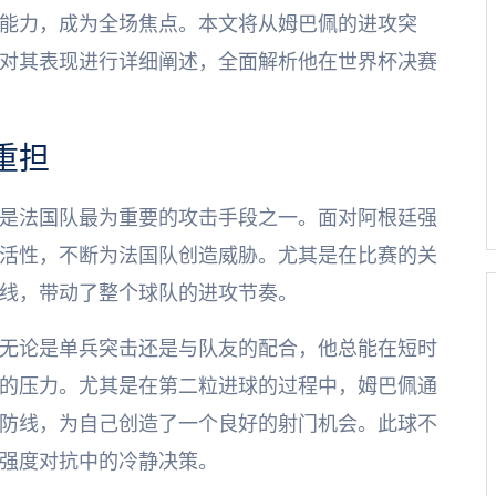
能力，成为全场焦点。本文将从姆巴佩的进攻突
对其表现进行详细阐述，全面解析他在世界杯决赛
重担
是法国队最为重要的攻击手段之一。面对阿根廷强
活性，不断为法国队创造威胁。尤其是在比赛的关
线，带动了整个球队的进攻节奏。
无论是单兵突击还是与队友的配合，他总能在短时
的压力。尤其是在第二粒进球的过程中，姆巴佩通
防线，为自己创造了一个良好的射门机会。此球不
强度对抗中的冷静决策。