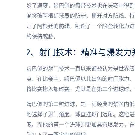
除了速度，姆巴佩的盘带技术也在决赛中得到
够突破阿根廷球员的防守，撕开对方防线。特
开了阿根廷的防线，制造了一个险些转化为进
终保持威胁。
2、射门技术：精准与爆发力
姆巴佩的射门技术一直以来都被认为是世界级
点。在比赛中，姆巴佩以其出色的射门能力，
将比赛拖入加时赛。尤其是在第二个进球时，
姆巴佩的第二粒进球，是一记经典的禁区内低
地选择了射门角度，球直挂球门远角。这粒进
度。而他的第一个进球则更加具有爆发力，在
队打入了一颗宝贵的进球。