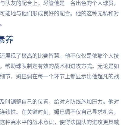
与队友的配合上。尽管他是一名出色的个人球员，
可能地与他们形成良好的配合。他的这种无私和对
。
素养
还展现了极高的比赛智慧。他不仅仅是依靠个人技
，帮助球队制定有效的战术和进攻方式。无论是如
细节，姆巴佩在每一个环节上都显示出他超凡的战
及时调整自己的位置，给对方防线施加压力。他对
连续性。在关键时刻，姆巴佩不仅自己寻求机会，
这种高水平的战术意识，使得法国队的进攻更具威