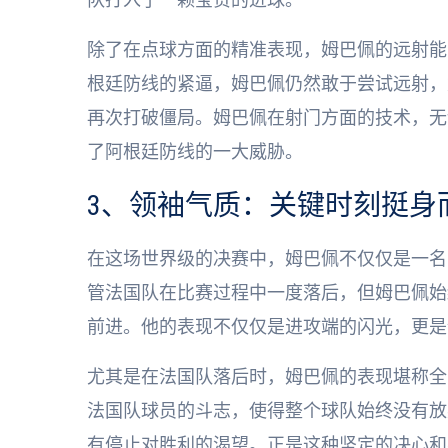
除了在点球方面的精准表现，姆巴佩的远射能
根廷防线的紧逼，姆巴佩仍然敢于尝试远射，
再次打破僵局。姆巴佩在射门方面的技术，无
了阿根廷防线的一大威胁。
3、领袖气质：关键时刻挺身
在这场世界级的决赛中，姆巴佩不仅仅是一名
管法国队在比赛过程中一度落后，但姆巴佩始
前进。他的表现不仅仅是进攻端的闪光，更是
尤其是在法国队落后时，姆巴佩的表现堪称全
法国队球员的斗志，使得整个球队始终没有放
有停止对胜利的渴望。正是这种坚定的决心和