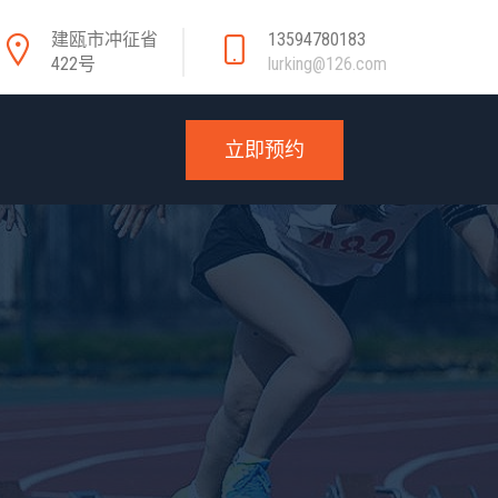
建瓯市冲征省
13594780183
422号
lurking@126.com
立即预约