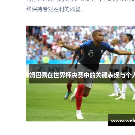
终保持着对胜利的渴望。