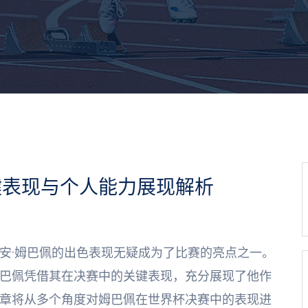
键表现与个人能力展现解析
利安·姆巴佩的出色表现无疑成为了比赛的亮点之一。
巴佩凭借其在决赛中的关键表现，充分展现了他作
章将从多个角度对姆巴佩在世界杯决赛中的表现进