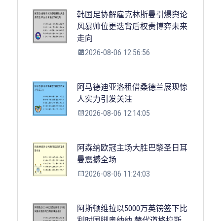
韩国足协解雇克林斯曼引爆舆论
风暴帅位更迭背后权责博弈未来
走向
2026-08-06 12:56:56
阿马德迪亚洛租借桑德兰展现惊
人实力引发关注
2026-08-06 12:14:05
阿森纳欧冠主场大胜巴黎圣日耳
曼震撼全场
2026-08-06 11:24:03
阿斯顿维拉以5000万英镑签下比
利时国脚奥纳纳 替代道格拉斯