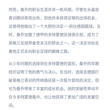
然而，桑乔的职业生涯并非一帆风顺。尽管在水晶宫
青训期间表现出色，但他并未获得足够的出场机会，
这使得他做出了一个大胆的决定——前往德国踢球。当
时，桑乔加盟了德甲的多特蒙德足球俱乐部，成为了
英格兰足球界备受关注的转会之一。这一决定也标志
着他正式走向职业足球的巅峰之路。
从少年时期的选择到在多特蒙德的冒险，桑乔的早期
经历证明了他的勇气与决心。在当时，选择去德国打
破英格兰青训的传统路径是一次极为冒险的决定，但
也为桑乔带来了丰富的成长机会。他的突破性举动不
仅令多特蒙德看中，也让他获得了更加广阔的发展空
间。