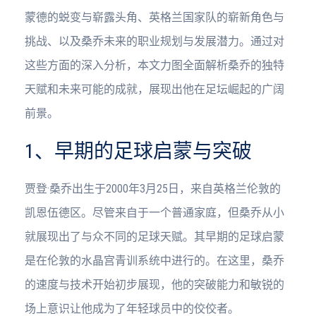
蒙德的蜕变与崭露头角、英格兰国家队的崭新角色与
挑战、以及桑乔未来的职业规划与发展潜力。通过对
这些方面的深入分析，本文力图全面解析桑乔的独特
天赋和未来可能的成就，展现出他在足坛崛起的广阔
前景。
1、早期的足球启蒙与突破
贾登·桑乔出生于2000年3月25日，来自英格兰伦敦的
凯恩伍德区。尽管来自于一个普通家庭，但桑乔从小
就展现出了与众不同的足球天赋。其早期的足球启蒙
是在伦敦的水晶宫青训系统中进行的。在这里，桑乔
的速度与技术开始初步展现，他的突破能力和敏锐的
场上意识让他成为了年轻球员中的佼佼者。