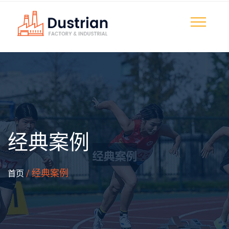
经典案例
/ 经典案例
首页