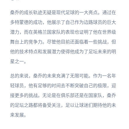
桑乔的成长轨迹无疑是现代足球的一大亮点。通过在
多特蒙德的成功，他展示了自己作为边路球员的巨大
潜力，而在英格兰国家队的表现也证明了他在世界级
舞台上的竞争力。尽管他目前还面临着一些挑战，但
他的技术特点和发展潜力使得他成为了足坛未来的明
星之一。
总的来说，桑乔的未来充满了无限可能。作为一名年
轻球员，他有足够的时间去不断突破自己的极限，迎
接更多的挑战。无论是在俱乐部还是在国家队，桑乔
的足坛之路都将备受关注，足以让球迷们期待他的未
来发展。