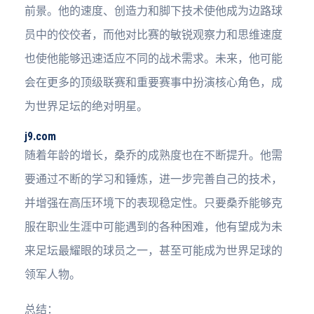
前景。他的速度、创造力和脚下技术使他成为边路球
员中的佼佼者，而他对比赛的敏锐观察力和思维速度
也使他能够迅速适应不同的战术需求。未来，他可能
会在更多的顶级联赛和重要赛事中扮演核心角色，成
为世界足坛的绝对明星。
j9.com
随着年龄的增长，桑乔的成熟度也在不断提升。他需
要通过不断的学习和锤炼，进一步完善自己的技术，
并增强在高压环境下的表现稳定性。只要桑乔能够克
服在职业生涯中可能遇到的各种困难，他有望成为未
来足坛最耀眼的球员之一，甚至可能成为世界足球的
领军人物。
总结：