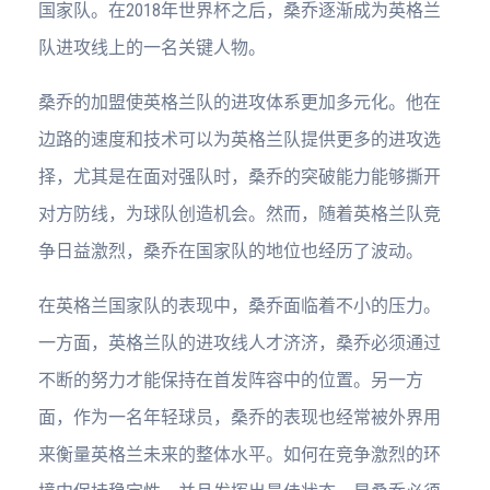
国家队。在2018年世界杯之后，桑乔逐渐成为英格兰
队进攻线上的一名关键人物。
桑乔的加盟使英格兰队的进攻体系更加多元化。他在
边路的速度和技术可以为英格兰队提供更多的进攻选
择，尤其是在面对强队时，桑乔的突破能力能够撕开
对方防线，为球队创造机会。然而，随着英格兰队竞
争日益激烈，桑乔在国家队的地位也经历了波动。
在英格兰国家队的表现中，桑乔面临着不小的压力。
一方面，英格兰队的进攻线人才济济，桑乔必须通过
不断的努力才能保持在首发阵容中的位置。另一方
面，作为一名年轻球员，桑乔的表现也经常被外界用
来衡量英格兰未来的整体水平。如何在竞争激烈的环