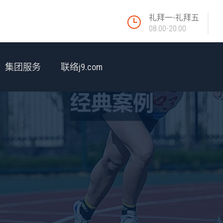
礼拜一-礼拜五
08.00-20.00
集团服务
联络j9.com