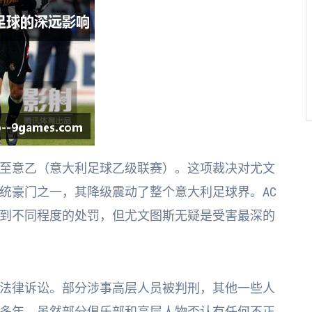
至意乙（意大利足球乙级联赛）。这项裁决对尤文
统豪门之一，其降级震动了整个意大利足球界。AC
到不同程度的处罚，但尤文图斯无疑是受害最深的
法律诉讼。部分涉事高层人员被判刑，其他一些人
多年，虽然部分俱乐部和高层人物否认有任何不正