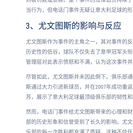
当行为，但电话门事件无疑让意大利足球的形
3、尤文图斯的影响与反应
尤文图斯作为事件的主角之一，其对事件的反
历史性的低谷，球队不仅失去了意甲冠军头衔
管理层对此表示愤怒和不满，认为这次事件并
尽管如此，尤文图斯并未因此倒下。俱乐部通
斯通过大力引进新球员，并在2007年成功重
苏，展示了意大利足球最顶级俱乐部的韧性和
然而，电话门事件给尤文图斯带来的心理和财
部的历史形象和信誉受到了长久的影响。尤文
乐部的每一次胜利都充满了质疑。这种不信任