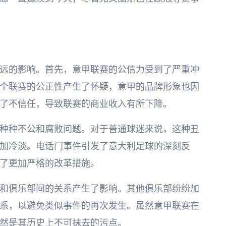
远的影响。首先，意甲联赛的公信力受到了严重冲
个联赛的公正性产生了怀疑，意甲的品牌形象也因
了不信任，导致联赛的商业收入有所下降。
种种不公和腐败问题。对于普通球迷来说，这种丑
加冷淡。电话门事件引发了意大利足球的深刻反
了更加严格的改革措施。
和俱乐部间的关系产生了影响。其他俱乐部纷纷加
系，以避免类似事件的再次发生。虽然意甲联赛在
然是其历史上不可抹去的污点。