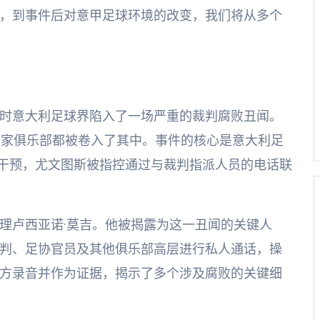
，到事件后对意甲足球环境的改变，我们将从多个
当时意大利足球界陷入了一场严重的裁判腐败丑闻。
多家俱乐部都被卷入了其中。事件的核心是意大利足
的干预，尤文图斯被指控通过与裁判指派人员的电话联
理卢西亚诺·莫吉。他被揭露为这一丑闻的关键人
判、足协官员及其他俱乐部高层进行私人通话，操
方录音并作为证据，揭示了多个涉及腐败的关键细