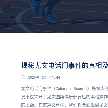
揭秘尤文电话门事件的真相
2026-01-23 14:43:44
尤文电话门事件（Calciopoli Scanda
发不仅揭开了尤文图斯俱乐部背后的黑暗操作
的质疑。在这篇文章中，我们将全面揭秘尤文