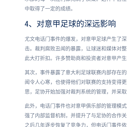
中取得了一定的成绩。
4、对意甲足球的深远影响
尤文电话门事件的爆发，对意甲足球产生了深
击。裁判腐败丑闻的暴露，让球迷和媒体对整
此大打折扣。许多赞助商和投资者对意甲产生
其次，事件暴露了意大利足球联赛内部存在的
闻令人心寒，也使得他们对联赛的支持变得更
思，足协开始加强对裁判系统的管理，并采取
此外，电话门事件也对意甲俱乐部的管理模式
强了内部监督机制，并提升了与足协的合作关
之后几年逐步恢复了竞争力，但电话门事件依