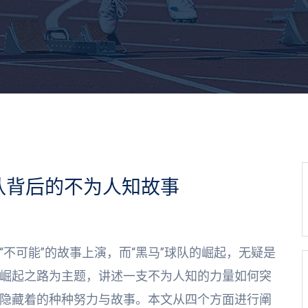
队背后的不为人知故事
不可能”的故事上演，而“黑马”球队的崛起，无疑是
崛起之路为主题，讲述一支不为人知的力量如何突
隐藏着的种种努力与故事。本文从四个方面进行阐