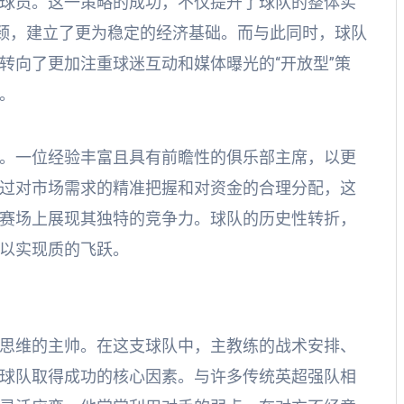
球员。这一策略的成功，不仅提升了球队的整体实
瓶颈，建立了更为稳定的经济基础。而与此同时，球队
转向了更加注重球迷互动和媒体曝光的“开放型”策
。
。一位经验丰富且具有前瞻性的俱乐部主席，以更
过对市场需求的精准把握和对资金的合理分配，这
赛场上展现其独特的竞争力。球队的历史性转折，
以实现质的飞跃。
思维的主帅。在这支球队中，主教练的战术安排、
球队取得成功的核心因素。与许多传统英超强队相