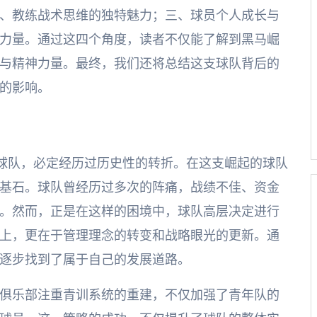
、教练战术思维的独特魅力；三、球员个人成长与
力量。通过这四个角度，读者不仅能了解到黑马崛
与精神力量。最终，我们还将总结这支球队背后的
的影响。
”球队，必定经历过历史性的转折。在这支崛起的球队
基石。球队曾经历过多次的阵痛，战绩不佳、资金
。然而，正是在这样的困境中，球队高层决定进行
上，更在于管理理念的转变和战略眼光的更新。通
逐步找到了属于自己的发展道路。
俱乐部注重青训系统的重建，不仅加强了青年队的