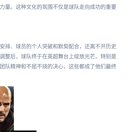
力量。这种文化的氛围不仅是球队走向成功的重要
安排、球员的个人突破和默契配合，还离不开历史
调整后，球队终于在英超舞台上绽放光芒。特别是
团队精神和不屈不挠的决心，这些都成了他们最终