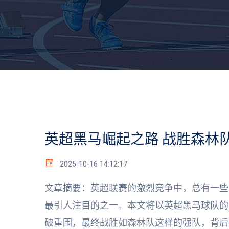
英超黑马崛起之路 战胜森林
2025-10-16 14:12:17
文章摘要：英超联赛的激烈竞争中，总有一些“
最引人注目的之一。本文将以英超黑马球队的
破重围，最终战胜如森林队这样的强队，背后