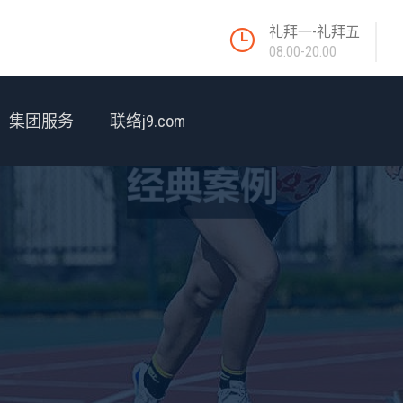
礼拜一-礼拜五
08.00-20.00
集团服务
联络j9.com