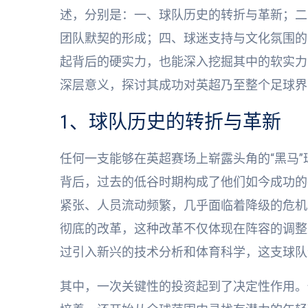
述，分别是：一、球队历史的转折与革新；二
团队默契的形成；四、球迷支持与文化氛围的
起背后的硬实力，也能深入挖掘其中的软实力
深层意义，探讨其成功对英超乃至整个足球界
1、球队历史的转折与革新
任何一支能够在英超赛场上崭露头角的“黑马
背后，过去的低谷时期构成了他们如今成功的
紧张、人员流动频繁，几乎面临着降级的危机
彻底的改革，这种改革不仅体现在阵容的调整
过引入新兴的技术分析和体育科学，这支球队
其中，一次关键性的投资起到了决定性作用。