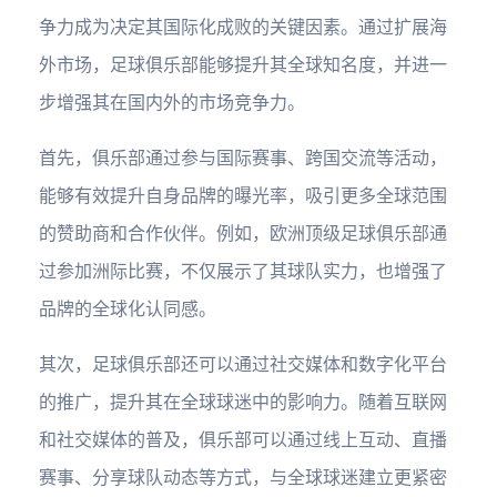
争力成为决定其国际化成败的关键因素。通过扩展海
外市场，足球俱乐部能够提升其全球知名度，并进一
步增强其在国内外的市场竞争力。
首先，俱乐部通过参与国际赛事、跨国交流等活动，
能够有效提升自身品牌的曝光率，吸引更多全球范围
的赞助商和合作伙伴。例如，欧洲顶级足球俱乐部通
过参加洲际比赛，不仅展示了其球队实力，也增强了
品牌的全球化认同感。
其次，足球俱乐部还可以通过社交媒体和数字化平台
的推广，提升其在全球球迷中的影响力。随着互联网
和社交媒体的普及，俱乐部可以通过线上互动、直播
赛事、分享球队动态等方式，与全球球迷建立更紧密