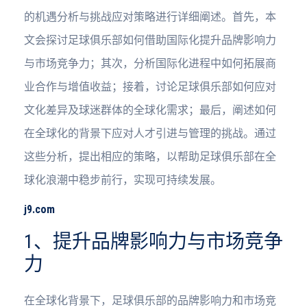
的机遇分析与挑战应对策略进行详细阐述。首先，本
文会探讨足球俱乐部如何借助国际化提升品牌影响力
与市场竞争力；其次，分析国际化进程中如何拓展商
业合作与增值收益；接着，讨论足球俱乐部如何应对
文化差异及球迷群体的全球化需求；最后，阐述如何
在全球化的背景下应对人才引进与管理的挑战。通过
这些分析，提出相应的策略，以帮助足球俱乐部在全
球化浪潮中稳步前行，实现可持续发展。
j9.com
1、提升品牌影响力与市场竞争
力
在全球化背景下，足球俱乐部的品牌影响力和市场竞