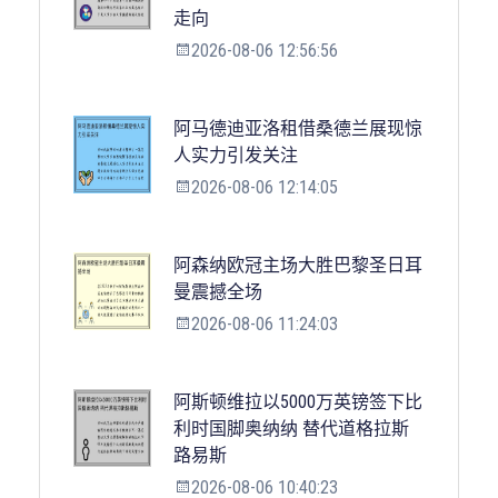
走向
2026-08-06 12:56:56
阿马德迪亚洛租借桑德兰展现惊
人实力引发关注
2026-08-06 12:14:05
阿森纳欧冠主场大胜巴黎圣日耳
曼震撼全场
2026-08-06 11:24:03
阿斯顿维拉以5000万英镑签下比
利时国脚奥纳纳 替代道格拉斯
路易斯
2026-08-06 10:40:23