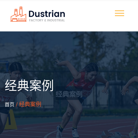
经典案例
/ 经典案例
首页