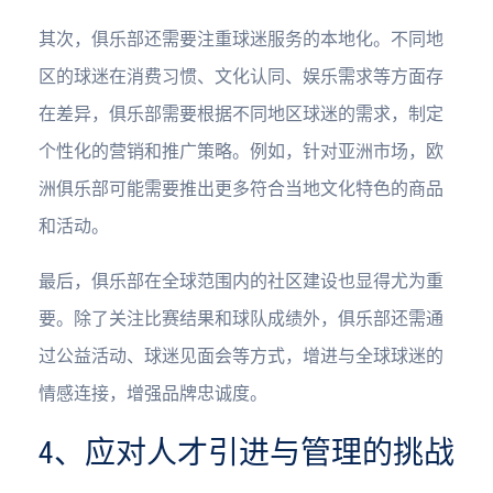
其次，俱乐部还需要注重球迷服务的本地化。不同地
区的球迷在消费习惯、文化认同、娱乐需求等方面存
在差异，俱乐部需要根据不同地区球迷的需求，制定
个性化的营销和推广策略。例如，针对亚洲市场，欧
洲俱乐部可能需要推出更多符合当地文化特色的商品
和活动。
最后，俱乐部在全球范围内的社区建设也显得尤为重
要。除了关注比赛结果和球队成绩外，俱乐部还需通
过公益活动、球迷见面会等方式，增进与全球球迷的
情感连接，增强品牌忠诚度。
4、应对人才引进与管理的挑战