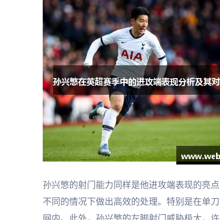
孙兴慜的射门能力同样是他进攻端表现的亮点
不同的情况下做出高效的处理。特别是在单刀
网内。此外，孙兴慜的左脚射门威胁极大，许