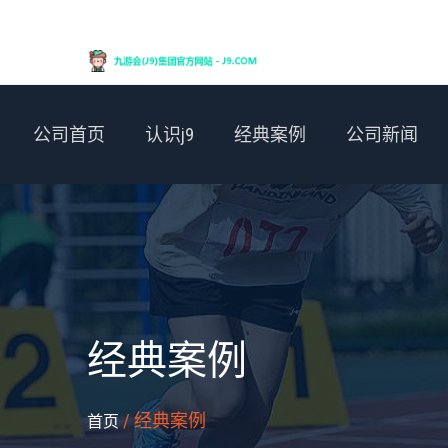
公司首页
认识j9
经典案例
公司新闻
经典案例
/ 经典案例
首页