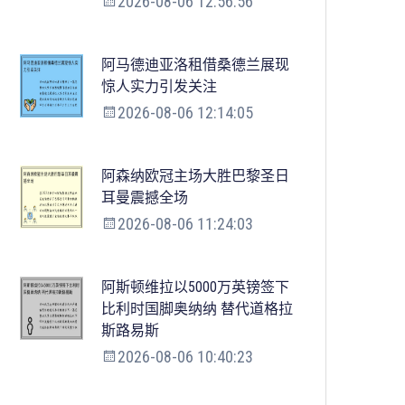
2026-08-06 12:56:56
阿马德迪亚洛租借桑德兰展现
惊人实力引发关注
2026-08-06 12:14:05
阿森纳欧冠主场大胜巴黎圣日
耳曼震撼全场
2026-08-06 11:24:03
阿斯顿维拉以5000万英镑签下
比利时国脚奥纳纳 替代道格拉
斯路易斯
2026-08-06 10:40:23