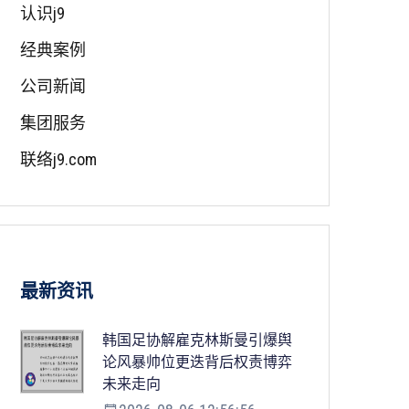
认识j9
经典案例
公司新闻
集团服务
联络j9.com
最新资讯
韩国足协解雇克林斯曼引爆舆
论风暴帅位更迭背后权责博弈
未来走向