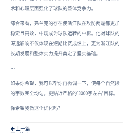
术和心理层面强化了球队的整体竞争力。
综合来看，弗兰克的存在使浙江队在攻防两端都更加
稳定且高效，中场成为球队运转的中枢。他对球队的
深远影响不仅体现在短期比赛成绩上，更为浙江队的
长期发展和整体实力提升奠定了坚实基础。
---
如果你希望，我可以帮你再微调一下，使每个自然段
的字数完全均匀，更贴近严格的“3000字左右”目标。
你希望我做这个优化吗？
上一篇