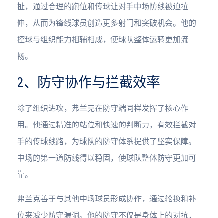
扯，通过合理的跑位和传球让对手中场防线被迫拉
伸，从而为锋线球员创造更多射门和突破机会。他的
控球与组织能力相辅相成，使球队整体运转更加流
畅。
2、防守协作与拦截效率
除了组织进攻，弗兰克在防守端同样发挥了核心作
用。他通过精准的站位和快速的判断力，有效拦截对
手的传球线路，为球队的防守体系提供了坚实保障。
中场的第一道防线得以稳固，使球队整体防守更加可
靠。
弗兰克善于与其他中场球员形成协作，通过轮换和补
位来减少防守漏洞。他的防守不仅是身体上的对抗，