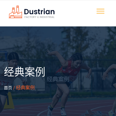
经典案例
/ 经典案例
首页