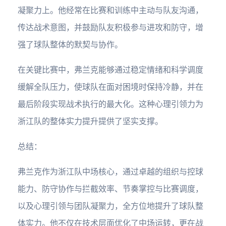
凝聚力上。他经常在比赛和训练中主动与队友沟通，
传达战术意图，并鼓励队友积极参与进攻和防守，增
强了球队整体的默契与协作。
在关键比赛中，弗兰克能够通过稳定情绪和科学调度
缓解全队压力，使球队在面对困境时保持冷静，并在
最后阶段实现战术执行的最大化。这种心理引领力为
浙江队的整体实力提升提供了坚实支撑。
总结：
弗兰克作为浙江队中场核心，通过卓越的组织与控球
能力、防守协作与拦截效率、节奏掌控与比赛调度，
以及心理引领与团队凝聚力，全方位地提升了球队整
体实力。他不仅在技术层面优化了中场运转，更在战