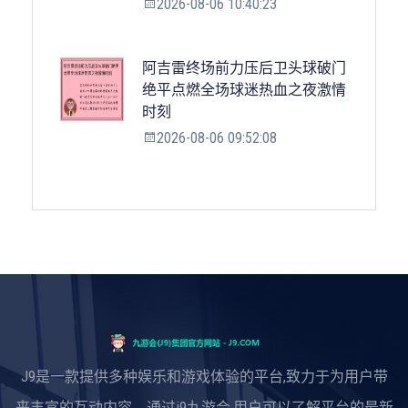
2026-08-06 10:40:23
阿吉雷终场前力压后卫头球破门
绝平点燃全场球迷热血之夜激情
时刻
2026-08-06 09:52:08
J9是一款提供多种娱乐和游戏体验的平台,致力于为用户带
来丰富的互动内容。通过j9九游会,用户可以了解平台的最新