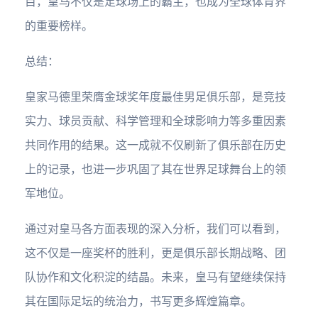
目，皇马不仅是足球场上的霸主，也成为全球体育界
的重要榜样。
总结：
皇家马德里荣膺金球奖年度最佳男足俱乐部，是竞技
实力、球员贡献、科学管理和全球影响力等多重因素
共同作用的结果。这一成就不仅刷新了俱乐部在历史
上的记录，也进一步巩固了其在世界足球舞台上的领
军地位。
通过对皇马各方面表现的深入分析，我们可以看到，
这不仅是一座奖杯的胜利，更是俱乐部长期战略、团
队协作和文化积淀的结晶。未来，皇马有望继续保持
其在国际足坛的统治力，书写更多辉煌篇章。