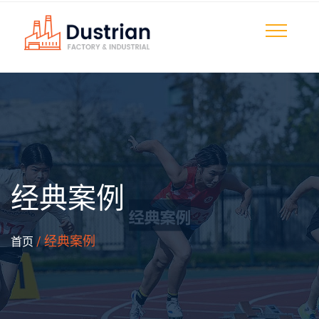
经典案例
/ 经典案例
首页