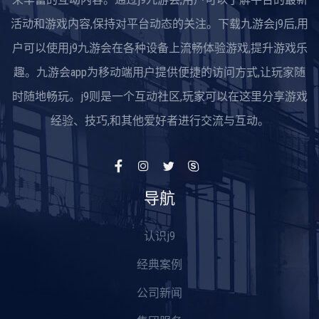
活动和游戏内容,保持对平台动态的关注。下载九游会j9后,用
户可以使用j9九游会在各种设备上流畅体验游戏,提升游戏乐
趣。九游会app为移动端用户提供便捷的访问方式,让玩家随
时随地畅玩。j9则是一个互动社区,玩家可以在这里分享游戏
经验、技巧,和其他爱好者进行交流与互动。
导航
认识j9
经典案例
公司新闻