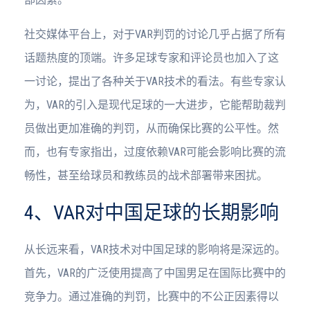
社交媒体平台上，对于VAR判罚的讨论几乎占据了所有
话题热度的顶端。许多足球专家和评论员也加入了这
一讨论，提出了各种关于VAR技术的看法。有些专家认
为，VAR的引入是现代足球的一大进步，它能帮助裁判
员做出更加准确的判罚，从而确保比赛的公平性。然
而，也有专家指出，过度依赖VAR可能会影响比赛的流
畅性，甚至给球员和教练员的战术部署带来困扰。
4、VAR对中国足球的长期影响
从长远来看，VAR技术对中国足球的影响将是深远的。
首先，VAR的广泛使用提高了中国男足在国际比赛中的
竞争力。通过准确的判罚，比赛中的不公正因素得以