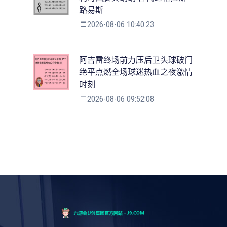
路易斯
2026-08-06 10:40:23
阿吉雷终场前力压后卫头球破门
绝平点燃全场球迷热血之夜激情
时刻
2026-08-06 09:52:08