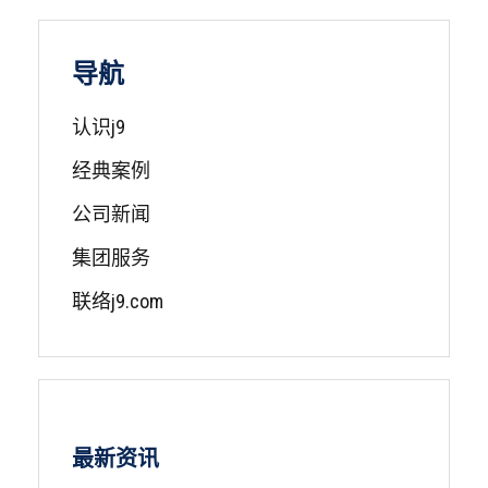
导航
认识j9
经典案例
公司新闻
集团服务
联络j9.com
最新资讯