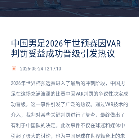
中国男足2026年世预赛因VAR
判罚受益成功晋级引发热议
2026-05-24 12:17:10
2026年世界杯预选赛进入了最后的冲刺阶段，中国男
足在这场充满波澜的比赛中因VAR判罚的争议性决定成
功晋级，这一事件引发了广泛的热议。通过VAR技术的
介入，裁判对某些关键判罚进行了复查，最终做出了
有利于中国队的决定。此次事件不仅在球迷和媒体中
引起了极大的讨论，也为中国足球在世界舞台上的未