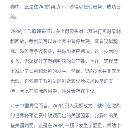
赛中，正是在VAR的帮助下，才得以扭转局势，成功晋
级。
VAR的工作原理是通过多个摄像头对比赛进行实时录制
和回放，裁判员可以在比赛中暂停片刻，查看疑似犯
规、越位等争议镜头，并做出相应判决。这一技术的
引入，无疑提升了裁判判罚的公正性，也在一定程度
上减少了误判和漏判的发生。然而，VAR技术并非完美
无瑕，它依赖于裁判员的判断和现场技术设备的支
持，因此在实际应用中，往往会存在争议。
对于中国男足而言，VAR的引入无疑成为了他们在激烈
的世界杯预选赛中脱颖而出的关键因素。比赛中的某
些关键判罚，正是在VAR的干预下发生了翻盘，帮助中