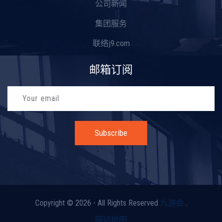
公司新闻
集团服务
联络j9.com
邮箱订阅
Subscribe
Copyright © 2026 - All Rights Reserved
九游会
.
网站地图