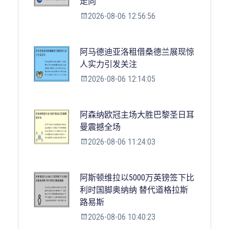
走向
2026-08-06 12:56:56
阿马德迪亚洛租借桑德兰展现惊
人实力引发关注
2026-08-06 12:14:05
阿森纳欧冠主场大胜巴黎圣日耳
曼震撼全场
2026-08-06 11:24:03
阿斯顿维拉以5000万英镑签下比
利时国脚奥纳纳 替代道格拉斯
路易斯
2026-08-06 10:40:23