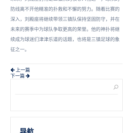
防线离不开他精准的扑救和不懈的努力。随着比赛的
深入，刘殿座将继续带领三镇队保持坚固防守，并在
未来的赛季中为球队争取更高的荣誉。他的神扑将继
续成为球迷们津津乐道的话题，也将是三镇足球的象
征之一。
上一篇
下一篇
导航