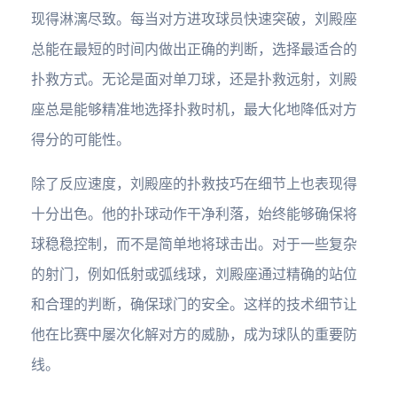
现得淋漓尽致。每当对方进攻球员快速突破，刘殿座
总能在最短的时间内做出正确的判断，选择最适合的
扑救方式。无论是面对单刀球，还是扑救远射，刘殿
座总是能够精准地选择扑救时机，最大化地降低对方
得分的可能性。
除了反应速度，刘殿座的扑救技巧在细节上也表现得
十分出色。他的扑球动作干净利落，始终能够确保将
球稳稳控制，而不是简单地将球击出。对于一些复杂
的射门，例如低射或弧线球，刘殿座通过精确的站位
和合理的判断，确保球门的安全。这样的技术细节让
他在比赛中屡次化解对方的威胁，成为球队的重要防
线。