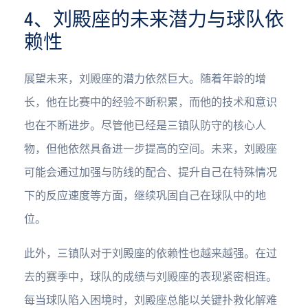
4、刘殿座的未来潜力与球队依
赖性
展望未来，刘殿座的潜力依然巨大。随着年龄的增
长，他在比赛中的经验不断积累，而他的技术和意识
也在不断进步。尽管他已经是三镇队防守的核心人
物，但他依然具备进一步提高的空间。未来，刘殿座
可能会通过加强与防线的配合、提升自己在特殊情况
下的反应速度等方面，继续巩固自己在球队中的地
位。
此外，三镇队对于刘殿座的依赖性也越来越强。在过
去的赛季中，球队的成绩与刘殿座的表现紧密相连。
每当球队陷入困境时，刘殿座总能以关键扑救化解难