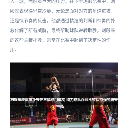
入一球，面临着巨大的压力。在下半场的比赛中，刘
殿座表现得异常冷静，无论是面对对方的角球进攻，
还是快节奏的反击，他都通过精准的判断和神勇的扑
救化解了所有威胁，最终帮助球队逆转取胜。刘殿座
的这些关键扑救，常常在比赛中起到了决定性的作
用。