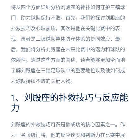
将从四个方面详细分析刘殿座的神扑如何守护三镇球
门，助力球队保持不败。首先，我们将探讨刘殿座的
扑救技巧及心理素质，其次是他在关键比赛中的表
现，再者是三镇球队整体防守体系的协同效应，最
后，我们将分析刘殿座在未来比赛中的潜力和球队的
依赖性。通过这些方面的阐述，读者能够更加全面地
了解刘殿座在三镇足球队中的重要地位以及他如何成
为球队持续不败的关键人物。
1、刘殿座的扑救技巧与反应能
力
刘殿座的扑救技巧可谓是他成功的核心因素之一。作
为一名顶级门将，他的反应速度和判断力在比赛中展