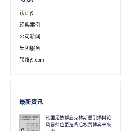
认识j9
经典案例
公司新闻
集团服务
联络j9.com
最新资讯
韩国足协解雇克林斯曼引爆舆论
风暴帅位更迭背后权责博弈未来