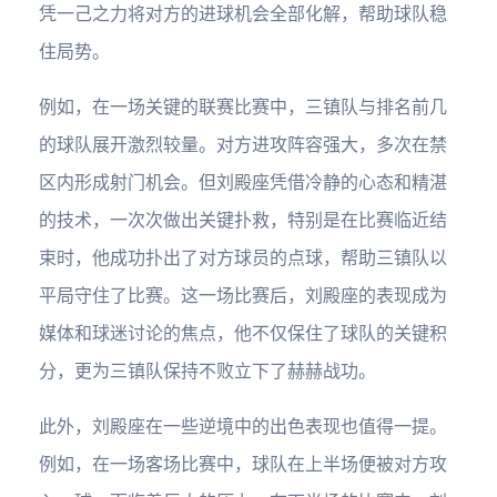
凭一己之力将对方的进球机会全部化解，帮助球队稳
住局势。
例如，在一场关键的联赛比赛中，三镇队与排名前几
的球队展开激烈较量。对方进攻阵容强大，多次在禁
区内形成射门机会。但刘殿座凭借冷静的心态和精湛
的技术，一次次做出关键扑救，特别是在比赛临近结
束时，他成功扑出了对方球员的点球，帮助三镇队以
平局守住了比赛。这一场比赛后，刘殿座的表现成为
媒体和球迷讨论的焦点，他不仅保住了球队的关键积
分，更为三镇队保持不败立下了赫赫战功。
此外，刘殿座在一些逆境中的出色表现也值得一提。
例如，在一场客场比赛中，球队在上半场便被对方攻