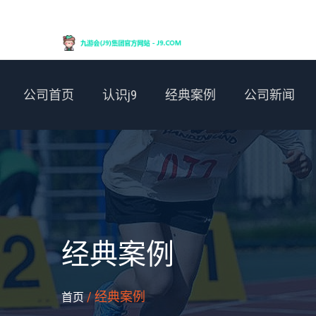
公司首页
认识j9
经典案例
公司新闻
经典案例
/ 经典案例
首页