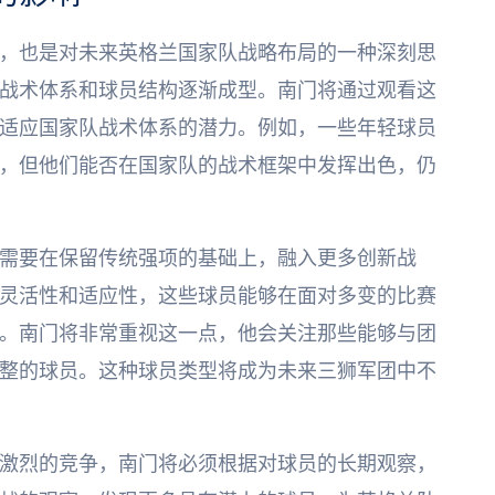
，也是对未来英格兰国家队战略布局的一种深刻思
战术体系和球员结构逐渐成型。南门将通过观看这
适应国家队战术体系的潜力。例如，一些年轻球员
，但他们能否在国家队的战术框架中发挥出色，仍
需要在保留传统强项的基础上，融入更多创新战
灵活性和适应性，这些球员能够在面对多变的比赛
。南门将非常重视这一点，他会关注那些能够与团
整的球员。这种球员类型将成为未来三狮军团中不
激烈的竞争，南门将必须根据对球员的长期观察，