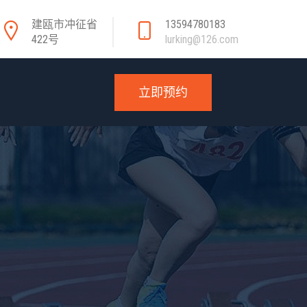
建瓯市冲征省
13594780183
422号
lurking@126.com
立即预约