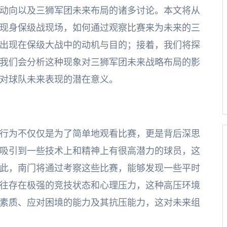
动向以及三狮军团未来布局的诸多讨论。本文将从
现身保级战现场，如何通过观察比赛来为未来的三
出现在保级大战中的动机与目的；接着，我们将探
我们会分析这种现象对三狮军团未来战略布局的影
对球队未来表现的潜在意义。
行为不仅仅是为了简单地观看比赛，更是背后深思
吸引到一些技术上和精神上有很高潜力的球员，这
此，南门将通过考察这些比赛，能够发现一些平时
往存在极强的竞技状态和心理压力，这种高压环境
素质、应对困境的能力及其抗压能力，这对未来组