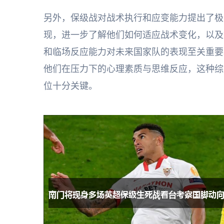
另外，保级战对战术执行和应变能力提出了极
现，进一步了解他们如何适应战术变化，以及
和临场反应能力对未来国家队的表现至关重要
他们在压力下的心理素质与思维反应，这种综
位十分关键。