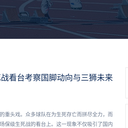
死战看台考察国脚动向与三狮未来
的重头戏。众多球队在为生死存亡而拼尽全力，而
场保级生死战的看台上。这一现象不仅吸引了国内