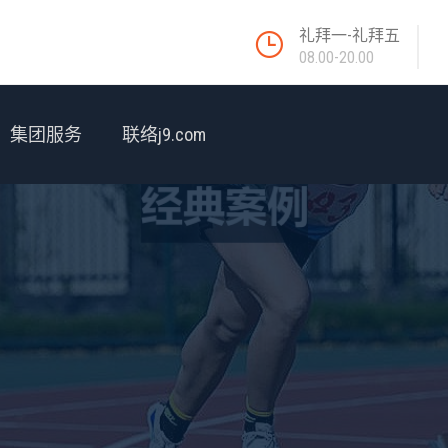
礼拜一-礼拜五
08.00-20.00
集团服务
联络j9.com