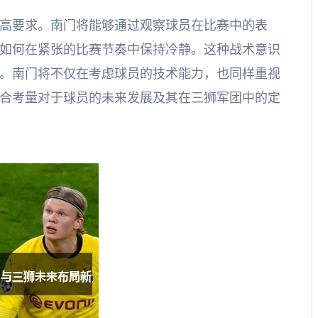
高要求。南门将能够通过观察球员在比赛中的表
如何在紧张的比赛节奏中保持冷静。这种战术意识
。南门将不仅在考虑球员的技术能力，也同样重视
合考量对于球员的未来发展及其在三狮军团中的定