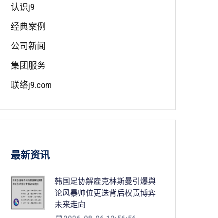
认识j9
经典案例
公司新闻
集团服务
联络j9.com
最新资讯
韩国足协解雇克林斯曼引爆舆
论风暴帅位更迭背后权责博弈
未来走向