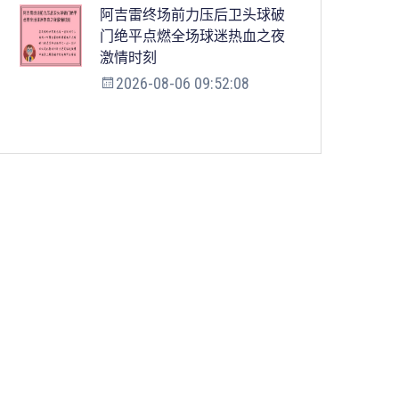
阿吉雷终场前力压后卫头球破
门绝平点燃全场球迷热血之夜
激情时刻
2026-08-06 09:52:08