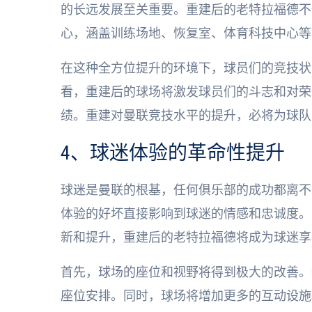
的长远发展至关重要。重建后的老特拉福德不
心，涵盖训练场地、恢复室、体育科技中心等
在这种全方位提升的环境下，球员们的竞技状
看，重建后的球场将激发球员们的斗志和对荣
绩。重建对曼联竞技水平的提升，必将为球队
4、球迷体验的革命性提升
球迷是曼联的根基，任何俱乐部的成功都离不
体验的好坏直接影响到球迷的情感和忠诚度。
新和提升，重建后的老特拉福德将成为球迷享
首先，球场的座位和视野将得到极大的改善。
座位安排。同时，球场将增加更多的互动设施