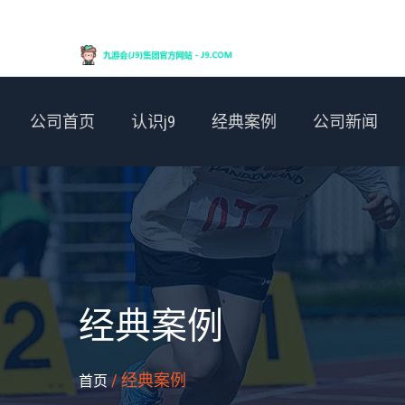
公司首页
认识j9
经典案例
公司新闻
经典案例
/ 经典案例
首页