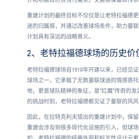
重建计划的最终目标不仅仅是让老特拉福德更
迷的归属感，并通过改善球场条件，助力曼联
计划具有深远的战略意义。
2、老特拉福德球场的历史价
老特拉福德球场自1910年开建以来，已经见
球场之一，它承载了无数曼联球迷的情感寄托
地，更是球队精神的象征，是“红魔”传奇的
的挑战时刻，老特拉福德都见证了曼联的风风
因此，在拉特克利夫提出的重建计划中，保留
重建会涉及到很多现代化设施的引入，但球场
如，老特拉福德的经典外观和标志性设计元素