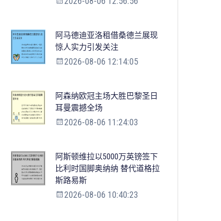
2026-08-06 12:56:56
阿马德迪亚洛租借桑德兰展现
惊人实力引发关注
2026-08-06 12:14:05
阿森纳欧冠主场大胜巴黎圣日
耳曼震撼全场
2026-08-06 11:24:03
阿斯顿维拉以5000万英镑签下
比利时国脚奥纳纳 替代道格拉
斯路易斯
2026-08-06 10:40:23