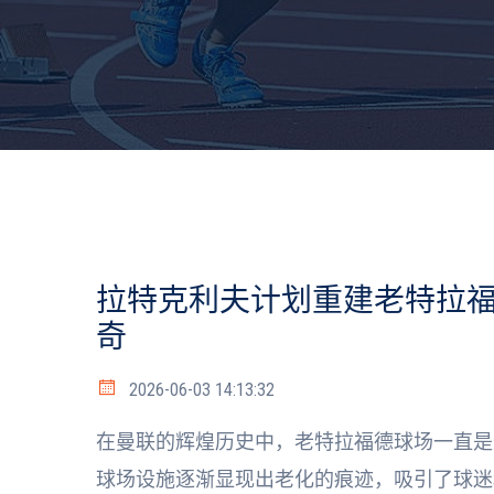
拉特克利夫计划重建老特拉福
奇
2026-06-03 14:13:32
在曼联的辉煌历史中，老特拉福德球场一直是
球场设施逐渐显现出老化的痕迹，吸引了球迷