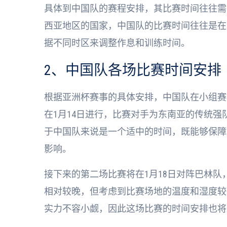
具体到中国队的赛程安排，其比赛时间往往需
西亚地区的国家，中国队的比赛时间往往是在
据不同时区来调整作息和训练时间。
2、中国队各场比赛时间安排
根据亚洲杯赛事的具体安排，中国队在小组赛
在1月14日进行，比赛对手为东南亚的传统强队
于中国队来说是一个适中的时间，既能够保障
影响。
接下来的第二场比赛将在1月18日对阵巴林队，
相对较晚，但考虑到比赛场地的温度和湿度较
实力不容小觑，因此这场比赛的时间安排也将