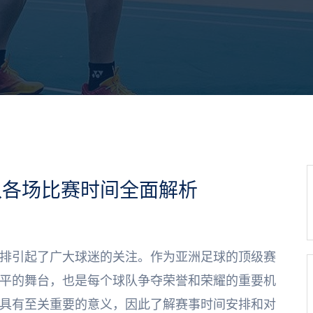
队各场比赛时间全面解析
排引起了广大球迷的关注。作为亚洲足球的顶级赛
平的舞台，也是每个球队争夺荣誉和荣耀的重要机
具有至关重要的意义，因此了解赛事时间安排和对