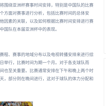
将围绕亚洲杯赛事时间安排，特别是中国队的比赛
个方面对赛事进行分析，包括比赛时间的总体安
他因素的关联，以及如何根据比赛时间安排进行赛
中国队在本届亚洲杯中的表现。
赛程、赛事的地域分布以及电视转播安排来进行综
月10日举行，比赛时间为期一个月。对于各支球队而
间也至关重要。比赛通常安排在下午和晚上两个时
天，部分则在晚间进行，这对于球队的体力分配和