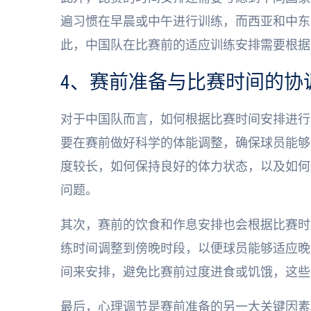
遍习惯在早晨或中午进行训练，而西亚和中东
此，中国队在比赛前的适应训练安排需要根据
4、赛前准备与比赛时间的协
对于中国队而言，如何根据比赛时间安排进行
要在赛前做好科学的体能调整，确保球员能够
度较长，如何保持良好的体力状态，以及如何
问题。
其次，赛前的饮食和作息安排也会根据比赛时
练时间调整到傍晚时段，以便球员能够适应晚
间来安排，避免比赛前过度进食或饥饿，这些
最后，心理调节是赛前准备的另一大关键因素