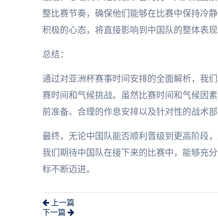
整比赛节奏，确保他们能够在比赛中保持冷静
积极的心态，将直接影响到中国队的整体表现
总结：
通过对亚洲杯赛事时间安排的全面解析，我们
赛时间和气候挑战。虽然比赛时间和气候因素
前准备、合理的作息安排以及针对性的战术部
最终，无论中国队能否顺利晋级到更高阶段，
我们期待中国队在接下来的比赛中，能够充分
标不断迈进。
上一篇
下一篇