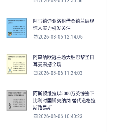
2026-08-06 12:56:56
阿马德迪亚洛租借桑德兰展现
惊人实力引发关注
2026-08-06 12:14:05
阿森纳欧冠主场大胜巴黎圣日
耳曼震撼全场
2026-08-06 11:24:03
阿斯顿维拉以5000万英镑签下
比利时国脚奥纳纳 替代道格拉
斯路易斯
2026-08-06 10:40:23