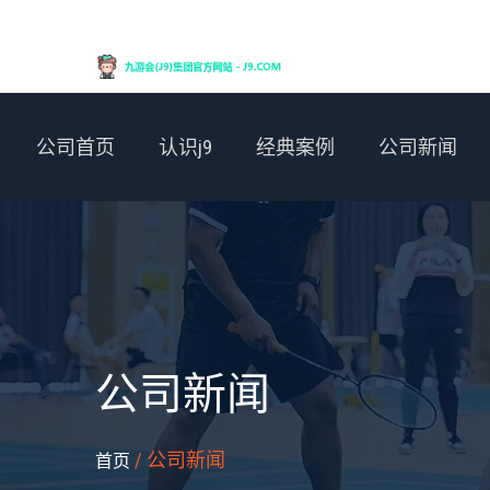
公司首页
认识j9
经典案例
公司新闻
公司新闻
/ 公司新闻
首页