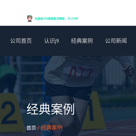
公司首页
认识j9
经典案例
公司新闻
经典案例
/ 经典案例
首页