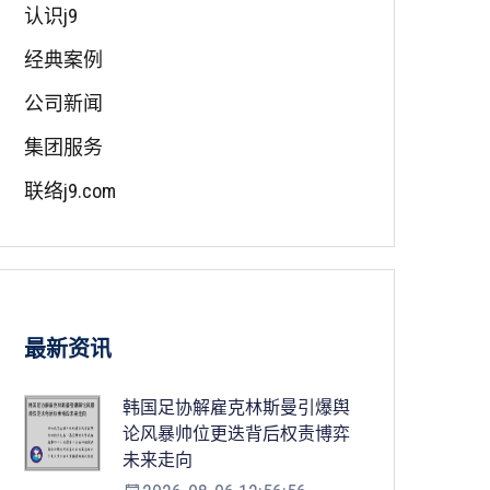
认识j9
经典案例
公司新闻
集团服务
联络j9.com
最新资讯
韩国足协解雇克林斯曼引爆舆
论风暴帅位更迭背后权责博弈
未来走向