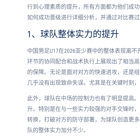
行到心理素质的提升，所有方面都为他们成功
如何成功晋级进行详细分析，并通过对比赛过
1、球队整体实力的提升
中国男足U17在2026亚少赛中的整体表现
环节的协同配合和战术执行上展现出了相当高
的保障。无论是面对对方的快速进攻，还是组
几乎没有出现致命失误。尤其是在关键时刻，
此外，球队在中场的控制力也有了明显提高。
升。特别是在与一些实力较强的对手交锋时，
转换，打破对方的防守部署，为球队创造更多
队的整体实力加分不少。