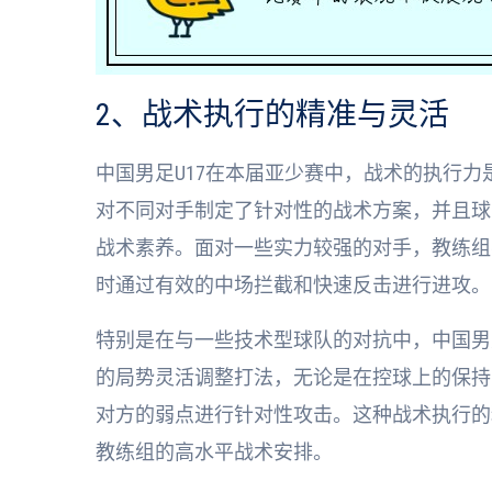
2、战术执行的精准与灵活
中国男足U17在本届亚少赛中，战术的执行
对不同对手制定了针对性的战术方案，并且球
战术素养。面对一些实力较强的对手，教练组
时通过有效的中场拦截和快速反击进行进攻。
特别是在与一些技术型球队的对抗中，中国男
的局势灵活调整打法，无论是在控球上的保持
对方的弱点进行针对性攻击。这种战术执行的
教练组的高水平战术安排。