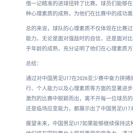
借一记精准的进球扭转了比赛。球员们能够在
种心理素质的成熟，为他们在比赛中的成功奠
总的来说，球队的心理素质不仅体现在比赛过
能力。无论是面对强敌时的自信，还是面对比
乎年龄的成熟，充分证明了他们在心理素质方
总结：
通过对中国男足U17在2026亚少赛中奋力
行、个人能力以及心理素质等方面的显著进步
激烈的比赛中脱颖而出，离不开每一位球员的
还是临场应变能力，都展示出了中国男足U17
展望未来，中国男足U17如果能够继续保持