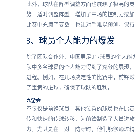
此外，球队在阵型调整方面也展现了极高的灵
势，适时调整阵型，增加了中场的控制力或加
比赛中充满了变数，也让对手难以预测，保持
3、球员个人能力的爆发
除了团队合作外，中国男足U17球员的个人
队中多名球员的个人能力得到了充分的展现，
进程。例如，在几场决定性的比赛中，前锋球
了宝贵的进球，确保了球队的胜利。
九游会
不仅仅是前锋球员，其他位置的球员也在比赛
传和快速的传球转移，为前锋制造了大量进攻
力，尤其是在一对一防守时，他们能够通过精