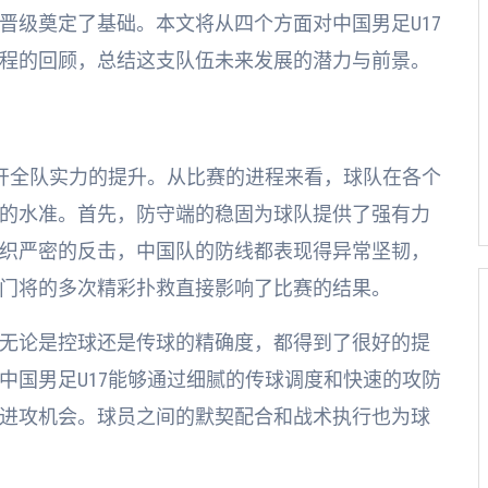
晋级奠定了基础。本文将从四个方面对中国男足U17
程的回顾，总结这支队伍未来发展的潜力与前景。
离不开全队实力的提升。从比赛的进程来看，球队在各个
的水准。首先，防守端的稳固为球队提供了强有力
织严密的反击，中国队的防线都表现得异常坚韧，
门将的多次精彩扑救直接影响了比赛的结果。
无论是控球还是传球的精确度，都得到了很好的提
中国男足U17能够通过细腻的传球调度和快速的攻防
进攻机会。球员之间的默契配合和战术执行也为球