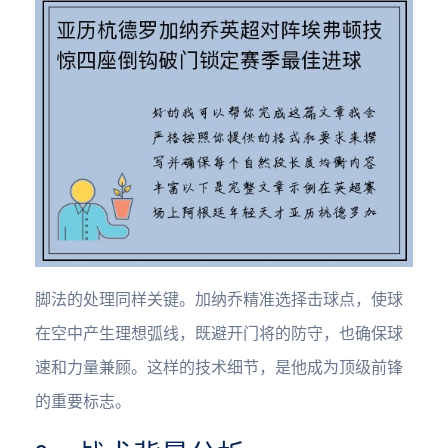
脚法的处理同样关键。加纳乔精准选择击球点，使球
在空中产生理想弧线，既避开门将的防守，也确保球
速和力量兼顾。这样的技术细节，是他成为顶级前锋
的重要标志。