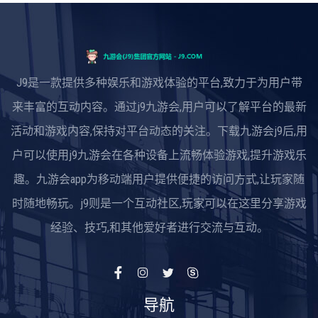
J9是一款提供多种娱乐和游戏体验的平台,致力于为用户带
来丰富的互动内容。通过j9九游会,用户可以了解平台的最新
活动和游戏内容,保持对平台动态的关注。下载九游会j9后,用
户可以使用j9九游会在各种设备上流畅体验游戏,提升游戏乐
趣。九游会app为移动端用户提供便捷的访问方式,让玩家随
时随地畅玩。j9则是一个互动社区,玩家可以在这里分享游戏
经验、技巧,和其他爱好者进行交流与互动。
导航