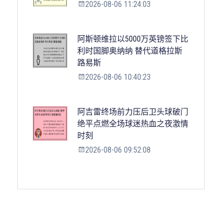
2026-08-06 11:24:03
阿斯顿维拉以5000万英镑签下比
利时国脚奥纳纳 替代道格拉斯
路易斯
2026-08-06 10:40:23
阿吉雷终场前力压后卫头球破门
绝平点燃全场球迷热血之夜激情
时刻
2026-08-06 09:52:08