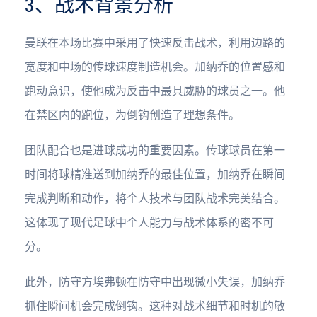
3、战术背景分析
曼联在本场比赛中采用了快速反击战术，利用边路的
宽度和中场的传球速度制造机会。加纳乔的位置感和
跑动意识，使他成为反击中最具威胁的球员之一。他
在禁区内的跑位，为倒钩创造了理想条件。
团队配合也是进球成功的重要因素。传球球员在第一
时间将球精准送到加纳乔的最佳位置，加纳乔在瞬间
完成判断和动作，将个人技术与团队战术完美结合。
这体现了现代足球中个人能力与战术体系的密不可
分。
此外，防守方埃弗顿在防守中出现微小失误，加纳乔
抓住瞬间机会完成倒钩。这种对战术细节和时机的敏