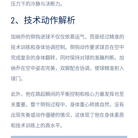
压力下的冷静与决断力。
2、技术动作解析
加纳乔的倒钩进球不仅仅依靠运气，而是经过精准的
技术训练和身体协调控制。倒钩动作要求球员在空中
完成复杂的身体翻转，同时保持对球的准确判断。加
纳乔在空中姿态完美，双脚配合协调，使球精准射入
球门。
此外，他在跳起瞬间的平衡控制和核心力量发挥也至
关重要。整个倒钩过程中，身体重心转换自然，没有
出现失衡或动作僵硬的情况，这体现了他在身体素质
和技术训练上的高水平。