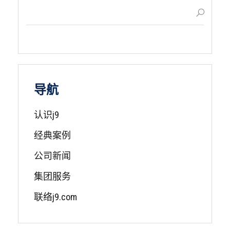
导航
认识j9
经典案例
公司新闻
集团服务
联络j9.com