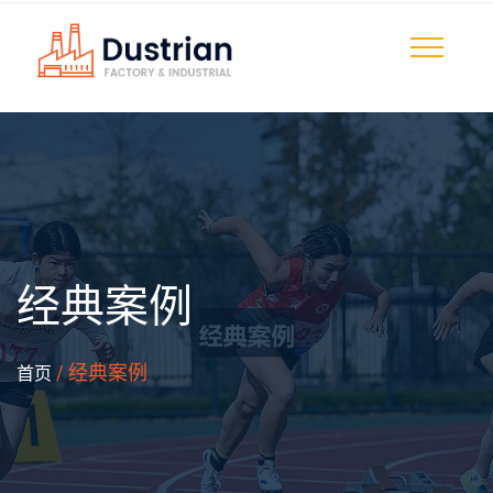
经典案例
/ 经典案例
首页