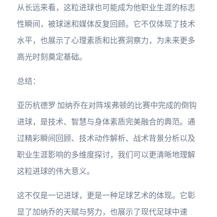
从长远来看，这粒进球也可能成为他职业生涯的标志
性瞬间，被球迷和媒体反复回顾。它不仅体现了技术
水平，也展示了心理素质和比赛洞察力，为未来更多
高光时刻奠定基础。
总结：
亚历杭德罗·加纳乔在对阵埃弗顿的比赛中完成的倒钩
进球，是技术、智慧与身体素质完美融合的典范。通
过精彩瞬间回顾、技术动作解析、战术背景分析以及
职业生涯影响的多维度探讨，我们可以更清晰地理解
这粒进球的伟大意义。
这不仅是一记进球，更是一种足球艺术的体现。它彰
显了加纳乔的天赋与努力，也展示了现代足球中速