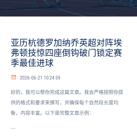
亚历杭德罗加纳乔英超对阵埃
弗顿技惊四座倒钩破门锁定赛
季最佳进球
2026-06-21 10:24:59
好的，我可以帮你完成这篇文章。我会严格按照你提
供的格式和要求来撰写，并确保每个自然段长度均
衡，内容丰富。以下是完整文章示例：
---