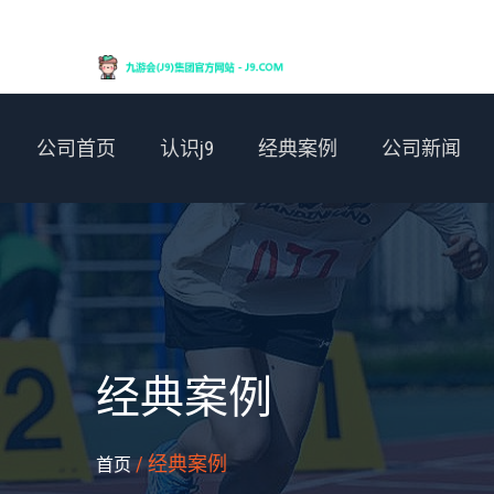
公司首页
认识j9
经典案例
公司新闻
经典案例
/ 经典案例
首页