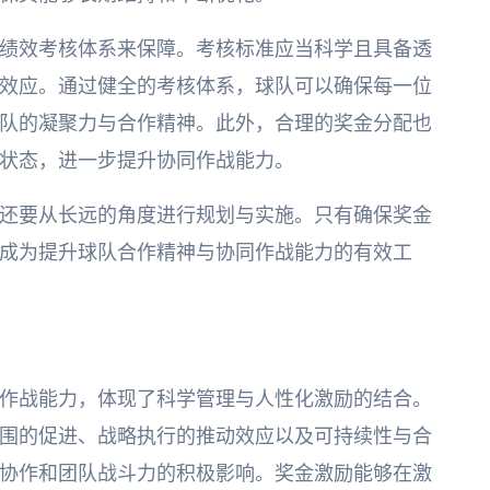
绩效考核体系来保障。考核标准应当科学且具备透
效应。通过健全的考核体系，球队可以确保每一位
队的凝聚力与合作精神。此外，合理的奖金分配也
状态，进一步提升协同作战能力。
还要从长远的角度进行规划与实施。只有确保奖金
成为提升球队合作精神与协同作战能力的有效工
作战能力，体现了科学管理与人性化激励的结合。
围的促进、战略执行的推动效应以及可持续性与合
协作和团队战斗力的积极影响。奖金激励能够在激