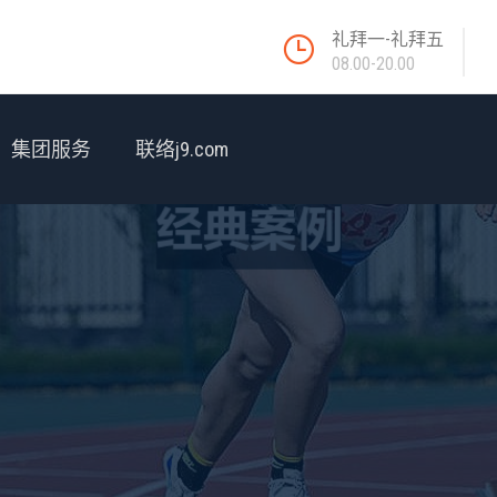
礼拜一-礼拜五
08.00-20.00
集团服务
联络j9.com