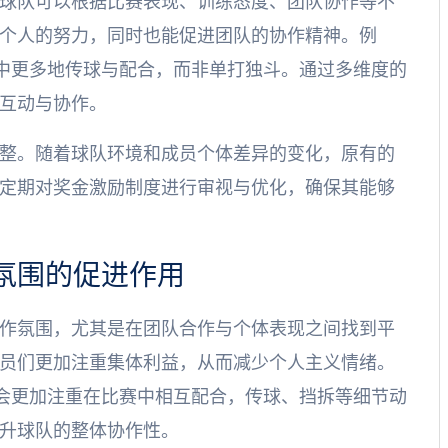
球队可以根据比赛表现、训练态度、团队协作等不
个人的努力，同时也能促进团队的协作精神。例
赛中更多地传球与配合，而非单打独斗。通过多维度的
互动与协作。
整。随着球队环境和成员个体差异的变化，原有的
定期对奖金激励制度进行审视与优化，确保其能够
氛围的促进作用
作氛围，尤其是在团队合作与个体表现之间找到平
员们更加注重集体利益，从而减少个人主义情绪。
间会更加注重在比赛中相互配合，传球、挡拆等细节动
升球队的整体协作性。