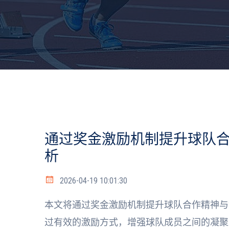
通过奖金激励机制提升球队
析
2026-04-19 10:01:30
本文将通过奖金激励机制提升球队合作精神与
过有效的激励方式，增强球队成员之间的凝聚