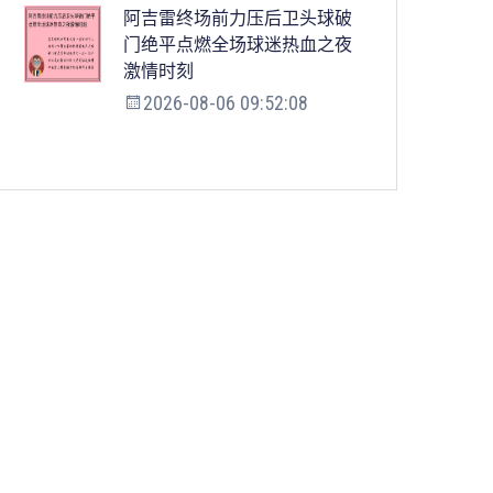
阿吉雷终场前力压后卫头球破
门绝平点燃全场球迷热血之夜
激情时刻
2026-08-06 09:52:08