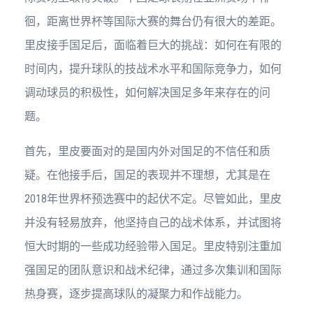
徊，距离世界杯等国际大赛的舞台仍有很大的差距。
里皮接手国足后，面临着巨大的挑战：如何在有限的
时间内，提升球队的技战术水平和国际竞争力，如何
调动球员的积极性，如何解决国足多年来存在的问
题。
首先，里皮要面对的是国内外对国足的不信任和质
疑。在他接手后，国足的表现并不理想，尤其是在
2018年世界杯预选赛中的起伏不定。尽管如此，里皮
并没有轻易放弃，他坚持自己的战术体系，并试图将
恒大时期的一些成功经验带入国足。里皮特别注重加
强国足的团队意识和战术纪律，通过多次集训和国际
热身赛，逐步提高球队的凝聚力和作战能力。