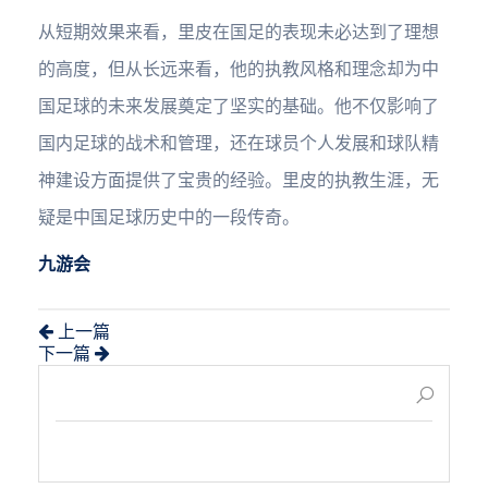
从短期效果来看，里皮在国足的表现未必达到了理想
的高度，但从长远来看，他的执教风格和理念却为中
国足球的未来发展奠定了坚实的基础。他不仅影响了
国内足球的战术和管理，还在球员个人发展和球队精
神建设方面提供了宝贵的经验。里皮的执教生涯，无
疑是中国足球历史中的一段传奇。
九游会
上一篇
下一篇