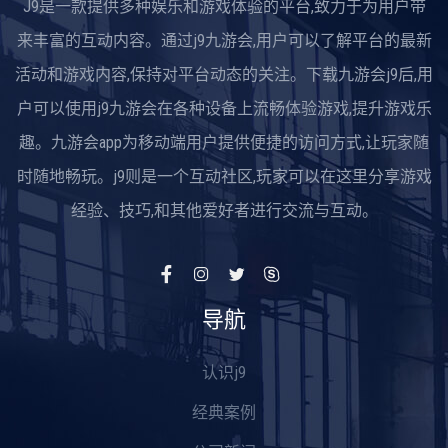
J9是一款提供多种娱乐和游戏体验的平台,致力于为用户带
来丰富的互动内容。通过j9九游会,用户可以了解平台的最新
活动和游戏内容,保持对平台动态的关注。下载九游会j9后,用
户可以使用j9九游会在各种设备上流畅体验游戏,提升游戏乐
趣。九游会app为移动端用户提供便捷的访问方式,让玩家随
时随地畅玩。j9则是一个互动社区,玩家可以在这里分享游戏
经验、技巧,和其他爱好者进行交流与互动。
导航
认识j9
经典案例