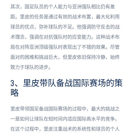
其次，国足队员的个人能力与亚洲强队相比仍有差
距。里皮的任务是通过有效的战术布置，最大化利用
球员的优点，弥补球队的不足。他强调防守反击的战
术理念，强调在对抗强队时的应变能力。这种战术布
局在对阵亚洲顶级强队时表现出了不错的效果。尽管
面对的困难和挑战巨大，但里皮依旧保持冷静，始终
致力于球队的进步。
3、里皮带队备战国际赛场的策
略
里皮带领国足备战国际赛场的过程中，最大的挑战之
一是如何让球队在短时间内适应国际高水平的竞争。
在这个过程中，里皮注重战术的系统性和球员的个人